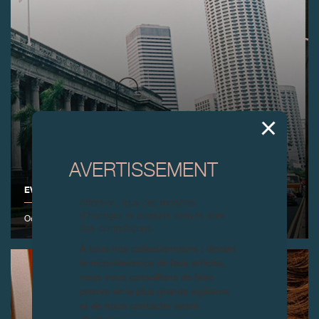
AVERTISSEMENT
EVENEMENT F.P.JOURNE À SINGAPOUR
Attention, tous ces modèles
d’horloges et produits dérivés sont
Octobre 2003
des contrefaçons.
À tous nos collectionneurs : devant
la recrudescence de faux articles,
nous vous conseillons de faire
preuve de la plus grande vigilance
et de nous contacter avant