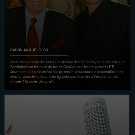
Boutiques
Catalogue
Contact
Search
Rechercher
SALON ANNUEL 2003
C’est dans le superbe Musée d’Histoire des Sciences, situé dans la villa
Bartholoni sur les rives du lac de Genève, que les nouveautés F.P.
FRANÇAIS
ENGLISH
日本語
简体中文
Journe ont été présentées à la presse internationale, des complications
avec phases de lune qui s’intégraient parfaitement à l’exposition du
musée "Histoires de Lune".