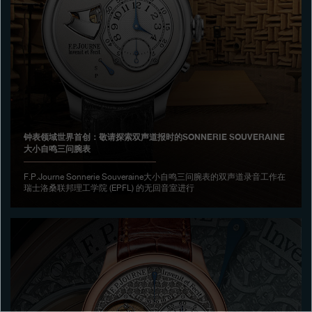
专卖店
产品目录
联系方式
Search
搜索
钟表领域世界首创：敬请探索双声道报时的SONNERIE SOUVERAINE
大小自鸣三问腕表
简体中文
FRANÇAIS
ENGLISH
日本語
F.P.Journe Sonnerie Souveraine大小自鸣三问腕表的双声道录音工作在
瑞士洛桑联邦理工学院 (EPFL) 的无回音室进行