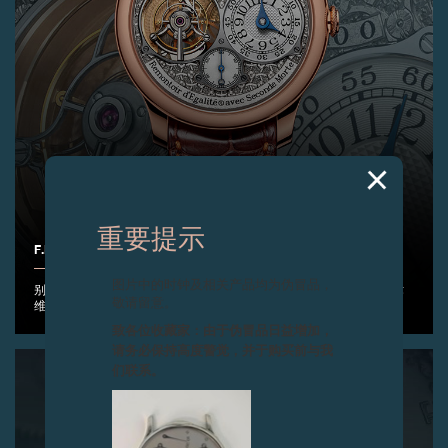
重要提示
F.P.JOURNE TOURBILLON RÉGENCE CIRCULAIRE陀飞轮腕表
图片中的时钟及相关产品均为伪冒品，
别具特色的摄政风格圆形饰纹表盘，令“钟表艺术”呈现史无前例的艺术
敬请留意。
维度，仅限量打造20枚。
致各位收藏家：由于伪冒品日益增加，
请务必保持高度警觉，并于购买前与我
们联系。