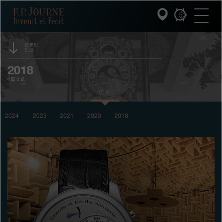
跳
跳
跳
F.P.Journe
转
到
过
至
页
搜
主
脚
索
要
内
按类别
过滤
容
INVENIT ET FECIT (发明与制造)
2018
时计
4篇文章
系列
历史
F.P.JOURNE的世界
2024
2023
2021
2020
2018
PATRIMOINE服务
客户服务
餐厅
媒体