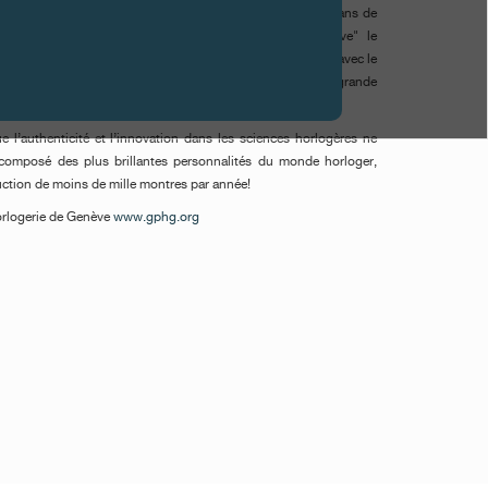
nq ans d’existence, François-Paul Journe a plus de vingt ans de
ctif. Le "Grand Prix d’Horlogerie de la ville de Genève" le
le Octa Calendrier avec le prix spécial du jury, en 2003 avec le
’Octa Lune et cette année, l’horloger reçoit la plus grande
", pour le Tourbillon Souverain à seconde morte.
 l’authenticité et l’innovation dans les sciences horlogères ne
 composé des plus brillantes personnalités du monde horloger,
uction de moins de mille montres par année!
Horlogerie de Genève
www.gphg.org