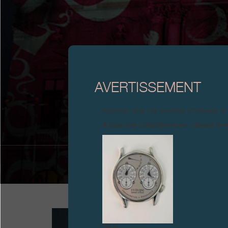
GR
AVERTISSEMENT
Attention, tous ces modèles d’horloges et
À tous nos collectionneurs : devant la r
FAUX