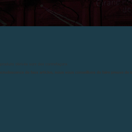
2004
AND PRIX D’HORLOGERIE DE GEN
Novembre 2004 - F.P. Journe reçoit la plus haute distinction: l’Aiguille d’Or, pour
 produits dérivés sont des contrefaçons.
le Tourbillon Souverain
ecrudescence de faux articles, nous vous conseillons de faire preuve de 
F.P .Journe reçoit la plus haute d
l’Aiguille d’Or, pour le Tourbillo