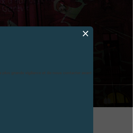
ÈVE
la plus grande vigilance et de nous contacter avant d’acheter.
istinction:
n Souverain