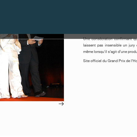
Si Montres Journe SA n’a que ci
recherches horlogères à son a
récompensa en 2002 pour son modè
prix de la montre homme pour l
distinction, soit "L’aiguille d’Or
Une consécration confirmant que
laissent pas insensible un jury
même lorsqu’il s’agit d’une prod
Site officiel du Grand Prix de l’