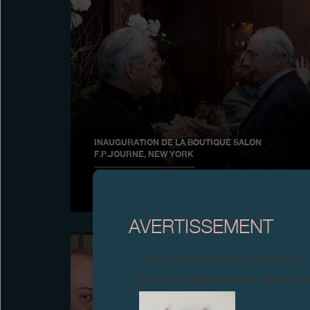
INAUGURATION DE LA BOUTIQUE SALON
F.P.JOURNE, NEW YORK
Novembre 2009
AVERTISSEMENT
Attention, tous ces modèles d’horloges et
À tous nos collectionneurs : devant la r