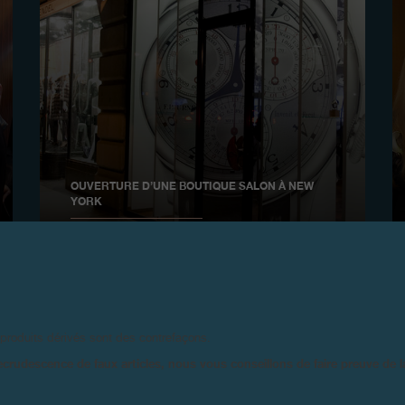
OUVERTURE D’UNE BOUTIQUE SALON À NEW
YORK
Novembre 2009
 produits dérivés sont des contrefaçons.
ecrudescence de faux articles, nous vous conseillons de faire preuve de 