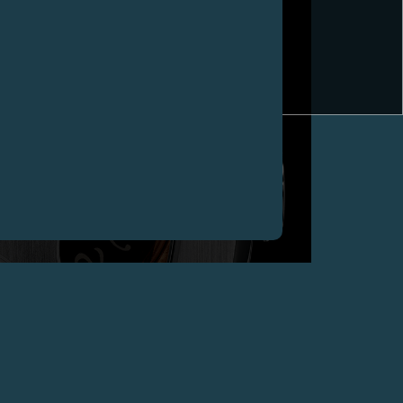
CHAMPIONS OF TIME (AVEC TIME SQUARE
MAGAZINE) DÉCERNE À F.P.JOURNE LE PRIX
“BEST TECHNICAL INNOVATION” 2008 POUR LA
RÉPÉTITION MINUTES ULTRA PLATE, CHINE
Avril 2009