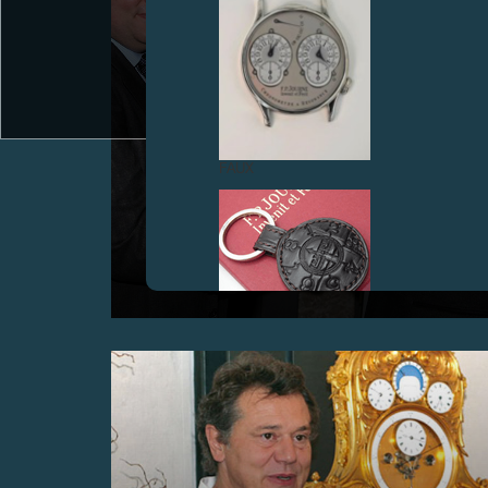
FAUX
REMISE DU TROPHÉE TIMEZONE.COM “MONTRE
DE L’ANNÉE 2008” DANS LE SALON DE LA
MANUFACTURE, GENÈVE
Juin 2009
FAUX