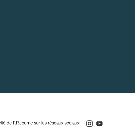
Instagram
Youtube
ivité de F.P.Journe sur les réseaux sociaux: