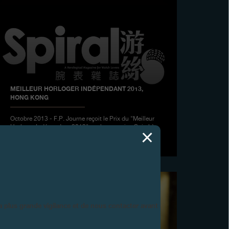
MEILLEUR HORLOGER INDÉPENDANT 2013,
HONG KONG
Octobre 2013 - F.P. Journe reçoit le Prix du "Meilleur
Horloger Indépendant 2013" par le magazine Spiral à
Hong Kong
la plus grande vigilance et de nous contacter avant d’acheter.