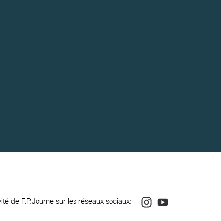
Instagram
Youtube
ivité de F.P.Journe sur les réseaux sociaux: