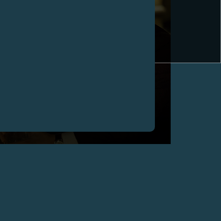
UNE MONTRE F.P.JOURNE STAR AU CINÉMA
DANS LE FILM MÖBIUS, PARIS
Février 2013 - L’Octa Calendrier F.P.Journe dans
Möbius au poignet de Gregory Lioubov joué par Jean
Dujardin