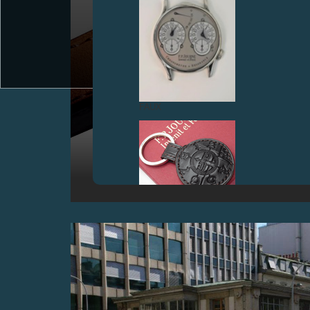
CÉLÉBRATION_ 30 ANS DE CRÉATIONS
HORLOGÈRES D'EXCEPTION, GENÈVE
FAUX
18 octobre 2013 - Pour commémorer sa première
montre de poche à tourbillon terminée en 1983,
François-Paul Journe présente une nouvelle
interprétation de l’originale sous la forme d’une montre
bracelet «Tourbillon Historique» éditée en série limitée
de 99 exemplaires
FAUX