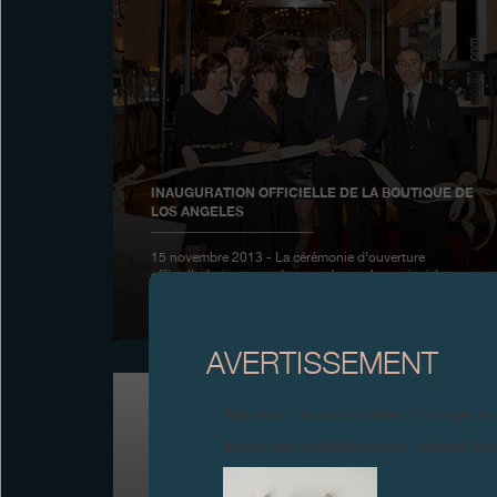
INAUGURATION OFFICIELLE DE LA BOUTIQUE DE
LOS ANGELES
15 novembre 2013 - La cérémonie d’ouverture
officielle était un succès avec de nombreux invités
venus de toute la côte ouest des Etats Unis
AVERTISSEMENT
Attention, tous ces modèles d’horloges et
À tous nos collectionneurs : devant la r