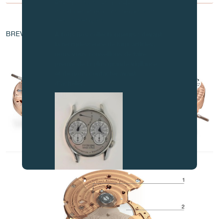
Attention, tous ces modèles
d’horloges et produits dérivés sont
des contrefaçons.
AU COEUR DU MOUVEMENT
À tous nos collectionneurs : devant
BREVET - EP 1 760 544 A1
la recrudescence de faux articles,
nous vous conseillons de faire
preuve de la plus grande vigilance
et de nous contacter avant
d’acheter.
FAUX