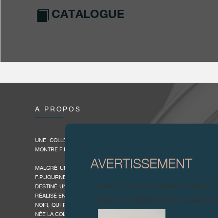
CATALOGUE
À PROPOS
UNE COLLECTION UNIQUE DISPONIBLE UNIQUEMENT POUR LES P
MONTRE F.P.JOURNE.
AVERTISSEMENT
MALGRÉ UNE PRODUCTION LIMITÉE À QUELQUES 900 MONTRES EXC
F.P.JOURNE DÉSIRAIT OFFRIR UN GARDE-TEMPS ENCORE PLUS E
Attention, tous ces modèles d’horloges et
DESTINÉ UNIQUEMENT AUX PROPRIÉTAIRES D’UNE MONTRE F.P.JOUR
RÉALISÉ EN PLATINE, MÉTAL PRÉCIEUX ENTRE TOUS, F.P.JOURNE A
À tous nos collectionneurs : devant la r
NOIR, QUI PERSONNALISE L’ÉLÉGANCE DES MONTRES DE LA MARQUE.
NÉE LA COLLECTION BLACK LABEL.