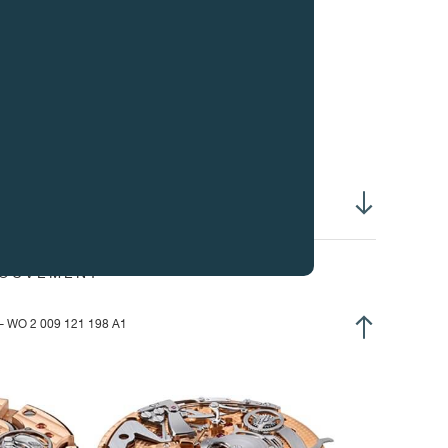
iral plat Anachron
ures et minutes au centre
tite seconde à 7h30
serve de marche à 3h00
sion sur les marteaux de sonnerie
tal: Acier
iamètre 40.00 mm
uteur: 8.50 mm
MOUVEMENT
libre 1408
atine et ponts en Or rose 18 ct.
− WO 2 009 121 198 A1
montage manuel: 38 tours de tige et remontoir
serve de marche: 56 heures +/- 2 heures
amètre mouvement :
31.6 mm
uteur totale :
4.50 mm