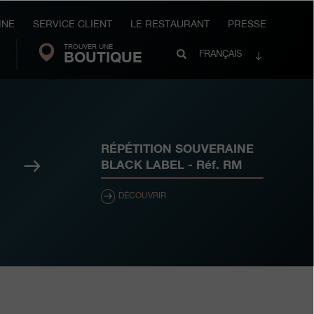
INE
SERVICE CLIENT
LE RESTAURANT
PRESSE
TROUVER UNE
Search
BOUTIQUE
Recherche
FRANÇAIS
FP
Journe
RÉPÉTITION SOUVERAINE
Suivant
BLACK LABEL
- Réf.
RM
DÉCOUVRIR