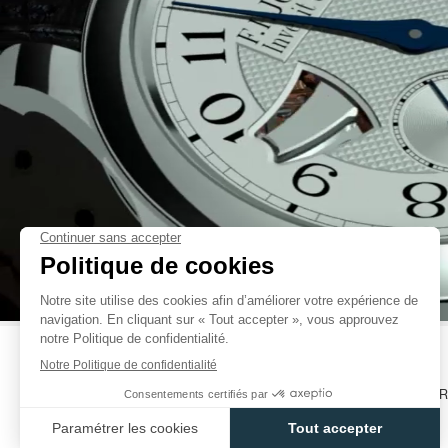
COMME CES GONGS SONT MONTÉS SOUS LE CADRAN, AU LIEU D’ÊT
TRADITIONNELLE AUTOUR DU MOUVEMENT, ILS PERMETTENT D’OBT
IMPORTANT POUR LES MÉCANISMES ET DE S'INSCRIRE DANS SON E
FAUX
LE SECOND EST UNE INNOVATION DU SYSTÈME DES RÂTEAUX E
MARTEAUX, QUI PRENNENT BEAUCOUP MOINS DE PLACE QUE
CONVENTIONNEL. AU CONTRAIRE DES AUTRES RÉPÉTIONS MINU
SOUVERAINE F.P.JOURNE UTILISE LE MÊME MARTEAU POUR MARQUE
MINUTES. UNE PAUSE EST AINSI AUTOMATIQUEMENT INSÉRÉE ENT
L’HEURE ET CELUI DE LA MINUTE LORSQU’IL N’Y A PAS DE QUART.
SONNENT D’UNE MANIÈRE HABITUELLE AVEC DEUX TINTEMENTS DI
INERTIEL CONTRÔLE LA VITESSE DES SONNERIES, ÉLIMINANT D
D’ARRIÈRE PLAN HABITUELLEMENT ASSOCIÉ AUX ANCRES TRADITION
FAUX
BOITIER
AUCUN AUTRE MÉTAL NE RÉSONNE COMME L’ACIER. DANS SON STY
F.P.JOURNE CHOISIT LA PERFORMANCE ET LA FONCTIONNALITÉ E
BOÎTIER DE LA RÉPÉTITION SOUVERAINE EST ÉGALEMENT EN ACIE
SONNERIE SOUVERAINE POUR UNE MEILLEURE TRANSMISSION DU SO
MOUVEMENT
CATALOGUES
CONTACT
MANUELS UTILISATEUR
LE MOUVEMENT MÉCANIQUE EST À REMONTAGE MANUEL, AVEC PLAT
ROSE 18 CARATS. DEUX BARILLETS OPÈRENT EN PARALLÈLE AFIN D
POLITIQUE DE CONFIDENTIALITÉ
ACCESSIBILITÉ
STABLE DURANT UNE RÉSERVE DE MARCHE DE 56 HEURES. 