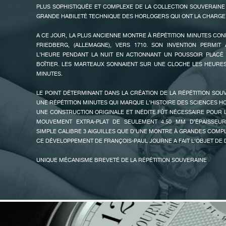
CETTE MONTRE UNE ÉTONNANTE LÉGÈRETÉ PUISQU’ELLE PÈ
PLUS SOPHISTIQUÉE ET COMPLEXE DE LA COLLECTION SOUVERAINE ;
GRAMMES, BRACELET COMPRIS. CELA FAIT DE LA RÉPÉTITION SO
GRANDE HABILETÉ TECHNIQUE DES HORLOGERS QUI ONT LA CHARGE
COMPLICATIONS LES PLUS LÉGÈRES AU MONDE.
A CE JOUR, LA PLUS ANCIENNE MONTRE À RÉPÉTITION MINUTES CON
POUR SES MONTRES À SONNERIE, F.P.JOURNE A EXCEPTIONNELLE
FRIEDBERG, (ALLEMAGNE), VERS 1710. SON INVENTION PERMIT 
MÉTAUX PRÉCIEUX TELS QUE LE PLATINE OU L’OR 6N 18 CT. POU
L’HEURE PENDANT LA NUIT EN ACTIONNANT UN POUSSOIR PLACÉ
ASSURER UNE MEILLEURE TRANSMISSION DU SON EN UTILI
FAUX
BOÎTIER. LES MARTEAUX SONNAIENT SUR UNE CLOCHE LES HEURES
CRISTALLINE DE L’ACIER.
MINUTES.
DEUX DÉVELOPPEMENTS TECHNIQUES ESSENTIELS ONT PERMI
LE POINT DÉTERMINANT DANS LA CRÉATION DE LA RÉPÉTITION SOUV
CONSTRUIRE CE MOUVEMENT UNIQUE À RÉPÉTITION MINUTES EXTRA-
UNE RÉPÉTITION MINUTES QUI MARQUE L’HISTOIRE DES SCIENCES 
UNE CONSTRUCTION ORIGINALE ET INÉDITE FÛT NÉCESSAIRE POUR L
LE PREMIER, SONT LES GONGS TRÈS PLATS DU MÊME TYPE QUE C
MOUVEMENT EXTRA-PLAT DE SEULEMENT 4.50 MM D’ÉPAISSEUR
SOUVERAINE PRODUISANT UN SON PLUS FORT ET PLUS CLAIR QU’UN 
SIMPLE CALIBRE 3 AIGUILLES QUE D’UNE MONTRE À GRANDES COMPL
CE DÉVELOPPEMENT DE FRANÇOIS-PAUL JOURNE A FAIT L’OBJET DE 
LE SECOND EST UNE INNOVATION DU SYSTÈME DES RÂTEAUX E
MARTEAUX, QUI PRENNENT BEAUCOUP MOINS DE PLACE QUE
FAUX
UNIQUE MÉCANISME BREVETÉ DE LA RÉPÉTITION SOUVERAINE
CONVENTIONNEL.
DEUX DÉVELOPPEMENTS TECHNIQUES ESSENTIELS ONT PERMI
SI LE STYLE DE F.P.JOURNE EST QUELQUE FOIS COPIÉ, LA COMPLE
CONSTRUIRE UN MOUVEMENT À RÉPÉTITION MINUTES EXTRA-PLAT.
L’EST BEAUCOUP MOINS FACILEMENT. C’EST AINSI, QU’APRÈS A
SONNERIE, UNE MONTRE COTÉE 10/10 SUR L’ÉCHELLE DES COMPL
LE PREMIER, SONT LES GONGS TRÈS PLATS DU MÊME TYPE QUE C
PAUL JOURNE POURSUIT AVEC CETTE AUTRE PIÈCE EXCEPTION
SOUVERAINE PRODUISANT UN SON PLUS FORT ET PLUS CLAIR QU’UN
MONTRE-BRACELET À RÉPÉTITION MINUTES EXTRA-PLATE.