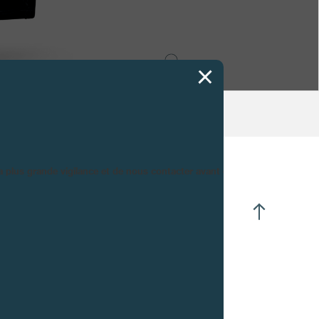
la plus grande vigilance et de nous contacter avant d’acheter.
UE DU MOUVEMENT
ures - Minutes centrées.
tite Seconde à 16h30.
ande Date.
serve de marche à 9h00.
ase de Lune.