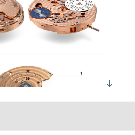
4 tours (sens anti-horaire) / 24 heures
montage automatique à un sens.
lendrier à saut instantané.
rrection de la date dans un sens de rotation, en position 2 de la
ge de remontoir, et de la lune dans l'autre sens de rotation.
rrection de l'heure en position 3 de la tige de remontoir.
 600 Alt/h, (3Hz)
ertie: 10.10 mg*cm2
gle de levée: 52°
 h à plat : 280°
 h à plat : 220°
0 ± 10 heures