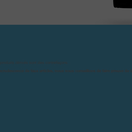
 produits dérivés sont des contrefaçons.
ecrudescence de faux articles, nous vous conseillons de faire preuve de 
FICHE TECHNIQ
AFFICHAGE :
He
ROPRIÉTAIRES D’UNE
Pe
Gr
LUSIVES PAR ANNÉE,
Ré
XCLUSIF QUI SERAIT
Ph
NE. AVEC UN BOÎTIER
 CRÉÉ UN CADRAN RACÉ
 C’EST AINSI QU’EST