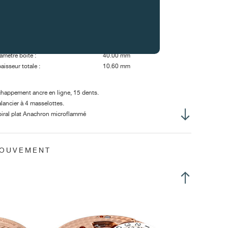
amètre total :
34.60 mm
amètre encageage :
30.40 mm
uteur totale :
5.90 mm
uteur tige remontoir :
3.10 mm
amètre filetage :
S0.90 mm
amètre boîte :
40.00 mm
aisseur totale :
10.60 mm
happement ancre en ligne, 15 dents.
lancier à 4 masselottes.
iral plat Anachron microflammé
rte-piton mobile
ns raquette.
rolage laser Nivatronic.
MOUVEMENT
ton GE goupillé.
ge de remontoir à 3 positions.
rillet à bride glissante.
sse oscillante décentrée.
r écrin rotatif :