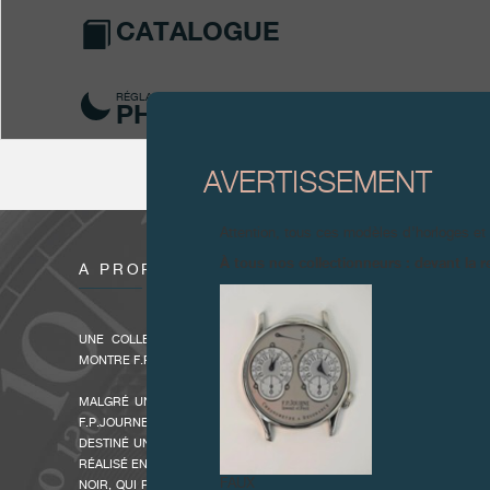
CATALOGUE
RÉGLAGE DE LA
PHASE DE LUNE
AVERTISSEMENT
Attention, tous ces modèles d’horloges et
À tous nos collectionneurs : devant la r
À PROPOS
UNE COLLECTION UNIQUE DISPONIBLE UNIQUEMENT POUR LES P
MONTRE F.P.JOURNE.
MALGRÉ UNE PRODUCTION LIMITÉE À QUELQUES 900 MONTRES EXC
F.P.JOURNE DÉSIRAIT OFFRIR UN GARDE-TEMPS ENCORE PLUS E
DESTINÉ UNIQUEMENT AUX PROPRIÉTAIRES D’UNE MONTRE F.P.JOUR
RÉALISÉ EN PLATINE, MÉTAL PRÉCIEUX ENTRE TOUS, F.P.JOURNE A
FAUX
NOIR, QUI PERSONNALISE L’ÉLÉGANCE DES MONTRES DE LA MARQUE.