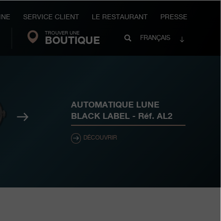
INE
SERVICE CLIENT
LE RESTAURANT
PRESSE
TROUVER UNE
Search
BOUTIQUE
Recherche
FRANÇAIS
FP
Journe
AUTOMATIQUE LUNE
Suivant
BLACK LABEL
- Réf.
AL2
DÉCOUVRIR