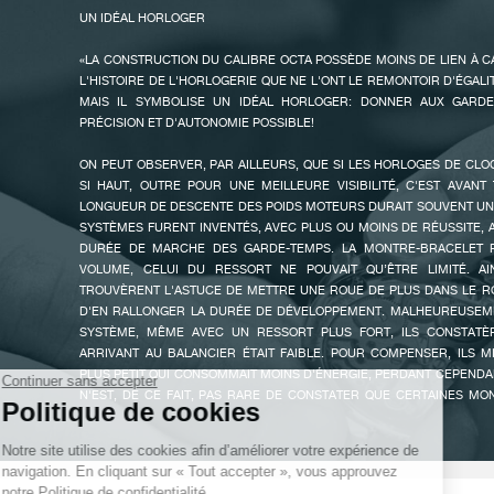
INFIME SOIT-IL EST EXPLOITÉ AU MAXIMUM POUR UN REMONT
UN IDÉAL HORLOGER
MONTRE. LE BALANCIER À INERTIE VARIABLE LUI ASSURE UN REN
UNE STABILITÉ IRRÉPROCHABLE.
«LA CONSTRUCTION DU CALIBRE OCTA POSSÈDE MOINS DE LIEN À 
L'HISTOIRE DE L'HORLOGERIE QUE NE L'ONT LE REMONTOIR D'ÉGAL
LA NOUVELLE AUTOMATIQUE LUNE EST UNE COMBINAISON PARFAITE
MAIS IL SYMBOLISE UN IDÉAL HORLOGER: DONNER AUX GARDE
SUBTIL DES PROPORTIONS ET RAFFINEMENT ESTHÉTIQUE, AVEC U
PRÉCISION ET D'AUTONOMIE POSSIBLE!
GRANDE (4.7 X 2.6 MM) ET UNE LUNE EN SAPHIR ÉGALEMENT
BORDURE BOMBÉE POUR UNE LISIBILITÉ OPTIMALE. L’ÉLÉGAN
FAUX
ON PEUT OBSERVER, PAR AILLEURS, QUE SI LES HORLOGES DE CL
GUILLOCHÉ CLOU DE PARIS AFFICHE DES CHIFFRES EN HARMONIE
SI HAUT, OUTRE POUR UNE MEILLEURE VISIBILITÉ, C'EST AVAN
«GOUTTE» EN ACIER RHODIÉ AINSI QUE L’INDICATION RÉTROGRA
LONGUEUR DE DESCENTE DES POIDS MOTEURS DURAIT SOUVENT UN
MARCHE SUR UNE ÉCHELLE DE 120 HEURES. LA COURONNE CARAC
SYSTÈMES FURENT INVENTÉS, AVEC PLUS OU MOINS DE RÉUSSITE, 
EN CORDON DE SOIE A ÉTÉ AGRANDIE POUR PARFAIRE L’ÉQUILIBRE D
DURÉE DE MARCHE DES GARDE-TEMPS. LA MONTRE-BRACELET P
VOLUME, CELUI DU RESSORT NE POUVAIT QU’ÊTRE LIMITÉ. A
LA COMPLICATION DES PHASES DE LUNE NOUS EMPORTE DANS L
TROUVÈRENT L'ASTUCE DE METTRE UNE ROUE DE PLUS DANS LE R
RAPPELLE LES TEMPS ANCIENS OÙ IL FALLAIT ATTENDRE LA P
D'EN RALLONGER LA DURÉE DE DÉVELOPPEMENT. MALHEUREUSEMEN
DÉPLACER LA NUIT. SI AUJOURD’HUI, NOUS NE PRÊTONS PLUS G
SYSTÈME, MÊME AVEC UN RESSORT PLUS FORT, ILS CONSTATÈ
DÉPLACEMENTS DE CET ASTRE MYTHIQUE, L’INDICATION DES PH
ARRIVANT AU BALANCIER ÉTAIT FAIBLE. POUR COMPENSER, ILS 
L’UNE DES COMPLICATIONS HORLOGÈRES LES PLUS POÉTIQ
PLUS PETIT QUI CONSOMMAIT MOINS D'ÉNERGIE, PERDANT CEPENDANT
FAUX
PERSPECTIVE ALTERNATIVE DU PASSAGE DU TEMPS.
N'EST, DE CE FAIT, PAS RARE DE CONSTATER QUE CERTAINES M
PLUSIEURS JOURS, ONT UNE PRÉCISION TRÈS ALÉATOIRE.
UN ROUAGE SPÉCIFIQUE PERMET DES INDICATIONS PRÉCISES DES P
LES RÉGLAGES SE FONT AVEC LA COURONNE POUR UNE GRANDE FACIL
CE DÉFI ME MOTIVAIT AU PLUS HAUT POINT! J'IMAGINAIS ALOR
SOLUTION ET LA PLUS ÉVIDENTE POUR ALLONGER LA DURÉE 