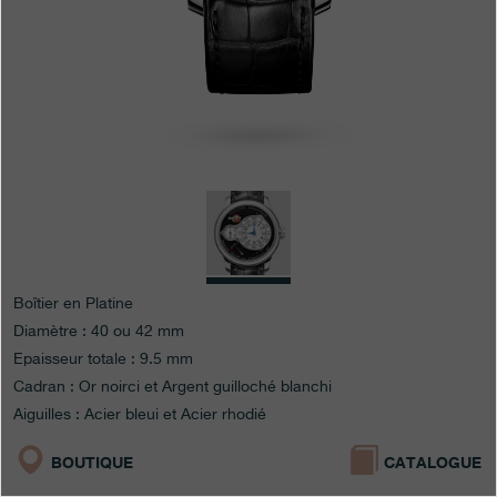
Boutiques
Catalogue
Contact
Search
Rechercher
FRANÇAIS
ENGLISH
日本語
简体中文
Boîtier en Platine
Diamètre : 40 ou 42 mm
Epaisseur totale : 9.5 mm
Cadran : Or noirci et Argent guilloché blanchi
Aiguilles : Acier bleui et Acier rhodié
BOUTIQUE
CATALOGUE