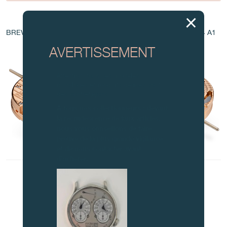
AU COEUR DU MOUVEMENT
BREVET - EP 114052210.3 / EP 1 528 443 A1 / EP 1 760 544 A1
AVERTISSEMENT
Attention, tous ces modèles
d’horloges et produits dérivés sont
des contrefaçons.
À tous nos collectionneurs : devant
la recrudescence de faux articles,
nous vous conseillons de faire
preuve de la plus grande vigilance
et de nous contacter avant
d’acheter.