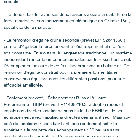
bracelet.
FAUX
- Le double barillet avec ses deux ressorts assure la stabilité de la
force motrice de son mouvement emblématique en Or rose 18ct,
spécificité de la marque.
- Le remontoir d’égalité d’une seconde (brevet EP1528443.A1)
permet d’égaliser la force arrivant à l’échappement afin qu’elle
soit constante. En ajoutant, à l’engrenage traditionnel, un système
indépendant remonté en courtes périodes par le ressort principal,
l’échappement assure de ce fait l’isochronisme au balancier. Ce
FAUX
remontoir d’égalité construit pour la première fois en titane
conserve son équilibre dans les différentes positions, pour une
efficacité améliorée.
- Également breveté, l’Échappement Bi-axial à Haute
Performance EBHP (brevet EP11405210.3) à double roues et
impulsions directes fonctionne sans huile. Le EBHP est le seul
échappement avec impulsions directes démarrant seul. Mais au-
delà de fonctionner sans lubrifiant, son rendement est très
FAUX
supérieur à la majorité des échappements : 50 heures sans
modification de l’amplitude. De nombreux échappements à