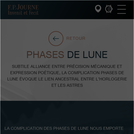
Passez
Passez
Passez
F.P.JOURNE
au
au
à
contenu
pied
la
principal
de
recherche
page
INVENIT ET FECIT
RETOUR
COLLECTIONS
PHASES
DE LUNE
L'UNIVERS F.P.JOURNE
SERVICE PATRIMOINE
SUBTILE ALLIANCE ENTRE PRÉCISION MÉCANIQUE ET
EXPRESSION POÉTIQUE, LA COMPLICATION PHASES DE
SERVICE CLIENT
LUNE ÉVOQUE LE LIEN ANCESTRAL ENTRE L’HORLOGERIE
LE RESTAURANT
ET LES ASTRES
PRESSE
Boutiques
Catalogue
LA COMPLICATION DES PHASES DE LUNE NOUS EMPORTE