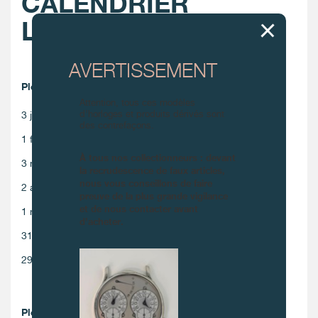
CALENDRIER
LUNAIRE
AVERTISSEMENT
Pleines lunes 2026
Attention, tous ces modèles
d’horloges et produits dérivés sont
3 janvier 2026
29 juillet 2026
des contrefaçons.
1 février 2026
28 août 2026
À tous nos collectionneurs : devant
3 mars 2026
26 septembre 2026
la recrudescence de faux articles,
nous vous conseillons de faire
2 avril 2026
26 octobre 2026
preuve de la plus grande vigilance
et de nous contacter avant
1 mai 2026
24 novembre 2026
d’acheter.
31 mai 2026
24 décembre 2026
29 juin 2026
Pleines lunes 2027