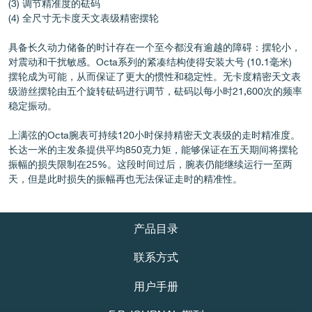
(3) 调节精准度的砝码
伪冒品
(4) 全尺寸无卡度天文表级精密摆轮
具备长久动力储备的时计存在一个至今都没有逾越的障碍：摆轮小，
对震动和干扰敏感。Octa系列的紧凑结构使得安装大号 (10.1毫米)
摆轮成为可能，从而保证了更大的惯性和稳定性。无卡度精密天文表
级游丝摆轮由五个旋转砝码进行调节，砝码以每小时21,600次的频率
稳定振动。
上满弦的Octa腕表可持续120小时保持精密天文表级的走时精准度。
长达一米的主发条提供平均850克力矩，能够保证在五天期间将摆轮
伪冒品
振幅的损失限制在25%。这段时间过后，腕表仍能继续运行一至两
天，但是此时损失的振幅再也无法保证走时的精准性。
产品目录
联系方式
用户手册
伪冒品