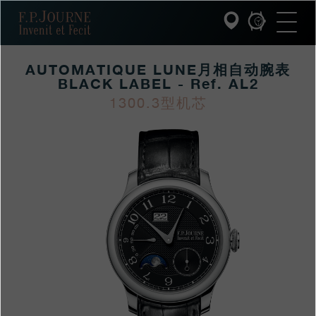
跳
跳
跳
F.P.Journe
转
到
过
至
页
搜
主
脚
索
要
AUTOMATIQUE LUNE月相自动腕表
内
容
BLACK LABEL - Ref. AL2
INVENIT ET FECIT (发明与制造)
1300.3型机芯
https://www.fpjourne
FP
https://www.fpjourne
FP
系列
hans/xilie/black-
Journe
hans
Journe
F.P.JOURNE的世界
label-
heibiaoxilie/automatiq
PATRIMOINE服务
luneyuexiangzidongw
black-
客户服务
label
餐厅
媒体