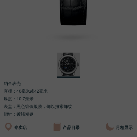
专卖店
产品目录
联系方式
Search
搜索
简体中文
FRANÇAIS
ENGLISH
日本語
铂金表壳
直径：40毫米或42毫米
厚度：10.7毫米
表盘：黑色镀镍银质，饰以扭索饰纹
指针：镀铑精钢
专卖店
产品目录
月相显示