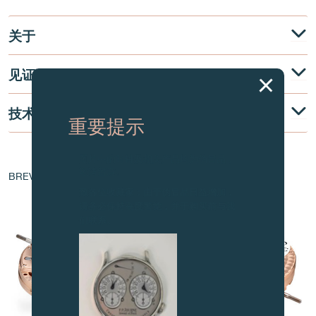
关于
见证
技术说明
重要提示
图片中的时钟及相关产品均为伪冒品，
机芯核心
敬请留意。
BREVET - EP 1 760 544 A1
致各位收藏家：由于伪冒品日益增加，
请务必保持高度警觉，并于购买前与我
们联系。