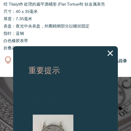
经 Titalyt® 处理的扁平酒桶形 (Flat Tortue®) 钛金属表壳
尺寸：40 x 35毫米
厚度：7.35毫米
表盘：夜光中央表盘，外圈精纲部分以螺丝固定
指针：蓝钢
白色橡胶表带
折叠表扣
专卖店
产品目录
重要提示
图片中的时钟及相关产品均为伪冒品，
敬请留意。
致各位收藏家：由于伪冒品日益增加，
请务必保持高度警觉，并于购买前与我
们联系。