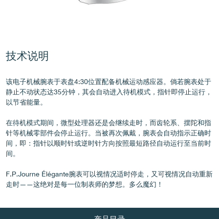
伪冒品
技术说明
该电子机械腕表于表盘4:30位置配备机械运动感应器。倘若腕表处于
静止不动状态达35分钟，其会自动进入待机模式，指针即停止运行，
以节省能量。
在待机模式期间，微型处理器还是会继续走时，而齿轮系、摆陀和指
针等机械零部件会停止运行。当被再次佩戴，腕表会自动指示正确时
伪冒品
间，即：指针以顺时针或逆时针方向按照最短路径自动运行至当前时
间。
F.P.Journe Élégante腕表可以视情况适时停走，又可视情况自动重新
走时——这绝对是每一位制表师的梦想。多么魔幻！