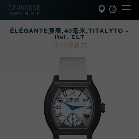
跳
跳
跳
F.P.Journe
转
到
过
至
页
搜
主
脚
索
要
ÉLÉGANTE腕表,40毫米,TITALYT® -
内
容
Ref. ELT
INVENIT ET FECIT (发明与制造)
1210型机芯
https://www.fpjourne
FP
https://www.fpjourne
FP
系列
hans/xilie/elegantewa
Journe
hans
Journe
F.P.JOURNE的世界
xilie/elegantewanbiao4
PATRIMOINE服务
客户服务
餐厅
媒体