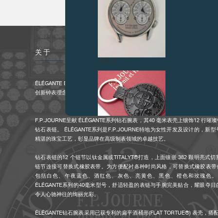
关于
伪冒品
ÉLÉGANTE BY F.P.JOURNE 钻石腕表，镶饰12 行钻石及搭配钻石表链
创新钟表理念与珠宝的完美结合
F.P.JOURNE呈献 ÉLÉGANTE系列钻石腕表，其40 毫米表壳上镶饰12 
钻石表链。 ÉLÉGANTE系列是F.P.JOURNE特地为女性开发及设计的，
精湛的珠宝工艺，彰显品牌在高级制表领域的卓越技艺。
钻石表链的12 个链节以钛金属或TITALYT®打造，上面镶嵌 382 颗明亮式切割钻
伪冒品
链节连接可替换式橡胶表带。为方便配衬各种时尚风格，可替换式橡胶表带备
包括白色、午夜蓝色、酒红色、灰色、亮黄色、黑色、橙色和玫瑰色。
ÉLÉGANTE系列的40毫米型号，舒适轻盈的表链与手腕完美贴合，耀眼夺
令人心驰神往的绚丽光彩。
ÉLÉGANTE钻石腕表采用已获专利的扁平酒桶形(FLAT TORTUE®) 表壳，