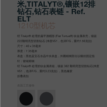
米,TITALYT®,镶嵌12排
钻石,钻石表链 - Ref.
ELT
1210型机芯
https://www.fpjourne.com/z
FP
https://www.fpjourne.com/z
FP
经 Titalyt® 处理的扁平酒桶形 (Flat Tortue®) 钛金属表壳，镶嵌
hans/xilie/elegantewanbiao-
Journe
hans
Journe
222颗明亮型切割钻石 (净度VS1，色泽F/G，重约1.56克拉)
尺寸：40 x 35毫米
xilie/elegantewanbiao40haom
厚度：7.35毫米
表盘：黑色蓝宝石水晶中央表盘，外圈精纲部分以螺丝固定 指
针：镀铑精钢
经 Titalyt® 处理的钛金属表链，镶嵌 382 颗明亮型切割钻石(净度
VS1 ，色泽F/G，重约3.23克拉) ，黑色橡胶
折叠表扣
表面工艺修饰