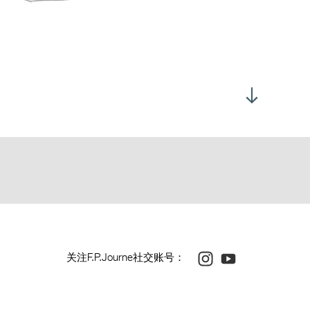
 总厚度：7.35毫米
 扁平酒桶形 (Tortue®)：48 x 40毫米
 总厚度：7.95毫米
宝石水晶表底盖
水深度30米，螺旋上锁表冠
0位置配备机械运动感应器。倘若腕表处于静止不动状态达35分
N金机芯
，指针即停止运行，以节省能量。
池桥板进行镌刻并装饰
内瓦波纹
器还是会继续走时，而齿轮系、摆陀和指针等机械零部件会停止运
丝头经抛光和倒角处理
自动指示正确时间，即：指针以顺时针或逆时针方向按照最短路径
杆端部经抛光圆角打磨
央表盘：白色夜光、黑色夜光、白色蓝宝石水晶、黑色蓝宝石水
ante腕表可以视情况适时停走，又可视情况自动重新走时——这绝对是每一位
、镶嵌钻石或镶嵌钻石和宝石，视乎腕表型号而定
盘外圈以精钢螺丝固定并作为装饰
Instagram
Youtube
关注F.P.Journe社交账号：
石数量：18
机芯 (不包括表盘)：132