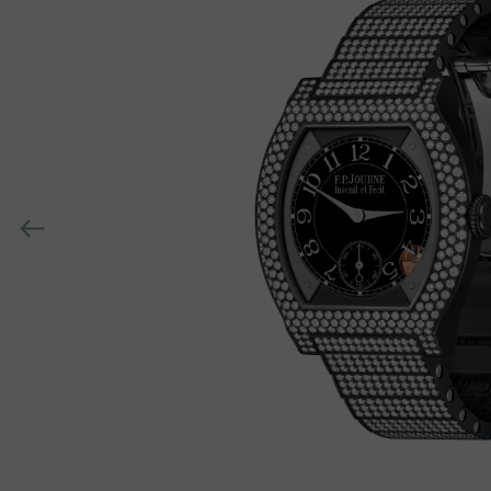
h-
h-
ititalytrxiangqian12paizuanshizua
上
一
个