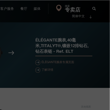
搜索
Search
专卖店
搜
客户服务
餐厅
媒体
简体中文
索
FP
Jour
ÉLÉGANTE腕表,40毫
米,TITALYT®,镶嵌12排钻石,
钻石表链
- Ref.
ELT
下
一
ÉLÉGANTE腕表专属页面
个
了解详情
其他视图