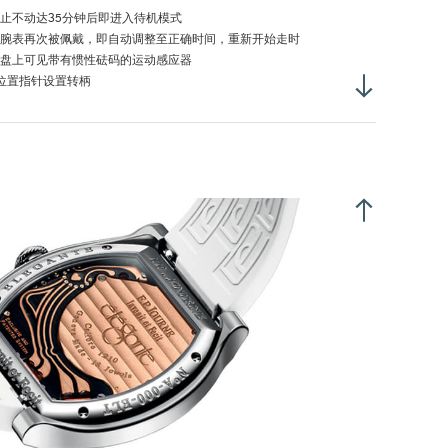
止不动达35分钟后即进入待机模式
腕表再次被佩戴，即自动调整至正确时间，重新开始走时
盘上可见带有惯性砝码的运动感应器
位置指针设置转柄
指针设置转柄拉出至位置2，即可调校时间
表冠拉出至时间设置位，即实现停秒
常使用：8-10年
机模式：18年
央小时和分钟显示
时位置设小秒针
金属、Titalyt®、18K 6N 金或铂金，视乎腕表型号而定
寸：
 扁平酒桶形 (Tortue®)：40 x 35毫米