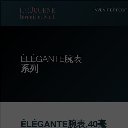
跳
跳
跳
转
到
过
F.P.Journe
INVENIT ET FEC
至
页
搜
主
脚
索
要
内
容
ÉLÉGANTE腕表
系列
ÉLÉGANTE腕表,40毫