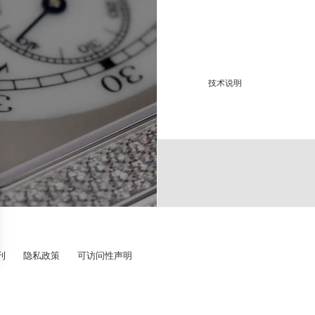
-
-
-
蓝
防
技术说明
该电子机械腕表于表盘4:3
表面工艺修饰 :
4
钟，其会自动进入待机模式
电
日
在待机模式期间，微型处理
螺
行。当被再次佩戴，腕表会
销
自动运行至当前时间。
表盘 :
中
F.P.Journe Élég
晶
制表师的梦想。多么魔幻！
表
刊
隐私政策
可访问性声明
零部件数量 :
宝
仅