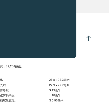
子机械式
利双转子马达
定功能专用处理器，低能耗
英：32,768赫兹。
体 :
28.5 x 28.3毫米
壳后 :
27.9 x 27.7毫米
体厚度 :
3.13毫米
弦转柄高度 :
1.10毫米
柄螺纹直径 :
S 0.90毫米