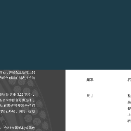
技术规格
机芯 :
电
专
特
行璀璨钻石，并搭配全新推出的
新型号糅合创新的制表技术与
频率 :
石
石(共重 3.23 克拉)，
尺寸 :
整
有8 种颜色可供选择，
装
钻石表链可安装于任何
整
目的钻石环绕于腕间，绽放
上
转
搭配白色(钛金属版本)或黑色