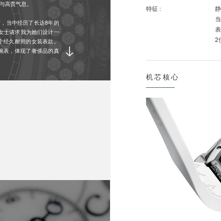
力与高贵气息。
特征 :
静
当
容并蓄，当中经历了长达8年的
表
直有女士请求我为她们设计一
2
个经久耐用的女装表款。
装腕表，体现了奢侈品的真
特征 :
将
机芯核心
当
子部分则在瑞士利用特地为
运作超过8年。倘若腕表处于静
动力储备 :
日
指针会停止转动，时间显
待
量度时间。当位于4:30
路径转动──即以顺时针
施展魔法般令时间停止并重新开
各项指示 :
中
6
表壳 :
钛
尺
-