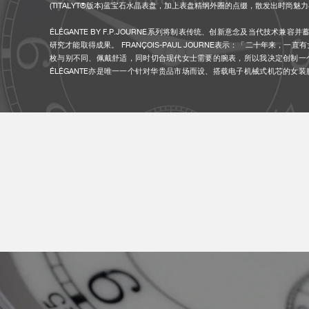
(TITALYT®版本)蓝宝石水晶表盘，加上表盘精纲外圈的点缀，散发出时尚魅
ÉLÉGANTE BY F.P.JOURNE系列将制表传统、创新意念及当代技术兼
研究才能取得成果。 FRANÇOIS-PAUL JOURNE表示：「二十年来，一
伪冒品
枚与别不同、佩戴舒适，同时切合现代女士需要的腕表，所以我决定创制一
ÉLÉGANTE亦是唯一一个针对华贵品市场而设、搭载电子机械式机芯的女
正愿景。」
机芯内的机械部件是F.P.JOURNE工作坊按照品牌严谨的标准打造而成；电
这款腕表而创制的微型处理器制造。
ÉLÉGANTE BY F.P.JOURNE 配备革命性的电子机械式机芯，可无止息
止的状态，它便会于约35分钟后自动进入备用模式以节省能量。这时候所有
示亦会停顿下来。然而，虽然腕表处于备用模式，当中的微型处理器还是会继续
位置的动力感应装置感应到活动时，腕表便会自动恢复运行，指针亦会以最短
伪冒品
或逆时针方向来显示正确的时间。 ÉLÉGANTE BY F.P.JOURNE 如
始，实现了所有制表师的终极梦想。