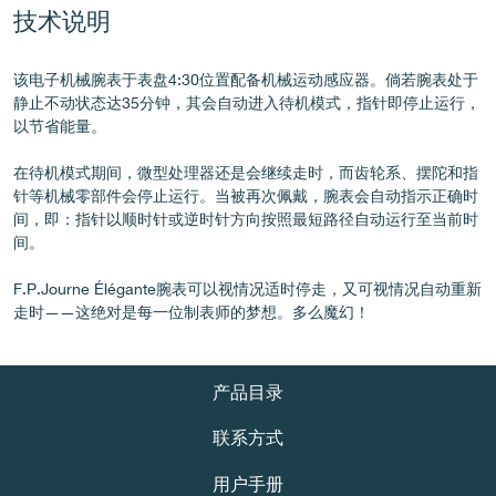
技术说明
伪冒品
该电子机械腕表于表盘4:30位置配备机械运动感应器。倘若腕表处于
静止不动状态达35分钟，其会自动进入待机模式，指针即停止运行，
以节省能量。
在待机模式期间，微型处理器还是会继续走时，而齿轮系、摆陀和指
针等机械零部件会停止运行。当被再次佩戴，腕表会自动指示正确时
间，即：指针以顺时针或逆时针方向按照最短路径自动运行至当前时
间。
伪冒品
F.P.Journe Élégante腕表可以视情况适时停走，又可视情况自动重新
走时——这绝对是每一位制表师的梦想。多么魔幻！
产品目录
联系方式
伪冒品
用户手册