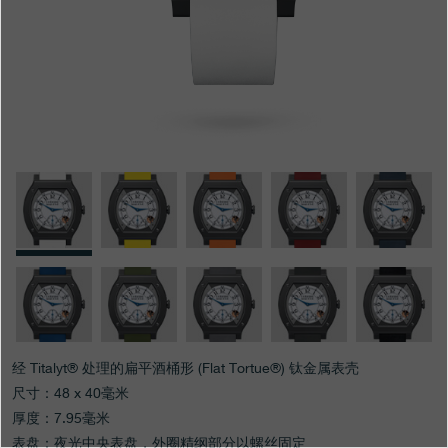
专卖店
产品目录
联系方式
Search
搜索
简体中文
FRANÇAIS
ENGLISH
日本語
经 Titalyt® 处理的扁平酒桶形 (Flat Tortue®) 钛金属表壳
尺寸：48 x 40毫米
厚度：7.95毫米
表盘：夜光中央表盘，外圈精纲部分以螺丝固定