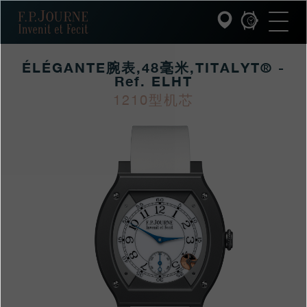
跳
跳
跳
F.P.Journe
转
到
过
至
页
搜
主
脚
索
要
ÉLÉGANTE腕表,48毫米,TITALYT® -
内
容
Ref. ELHT
INVENIT ET FECIT (发明与制造)
1210型机芯
https://www.fpjourne
FP
https://www.fpjourne
FP
系列
hans/xilie/elegante-
Journe
hans
Journe
F.P.JOURNE的世界
collection/elegantewa
PATRIMOINE服务
客户服务
餐厅
媒体