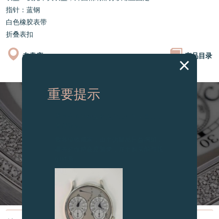
指针：蓝钢
白色橡胶表带
折叠表扣
专卖店
产品目录
重要提示
图片中的时钟及相关产品均为伪冒品，
敬请留意。
致各位收藏家：由于伪冒品日益增加，
请务必保持高度警觉，并于购买前与我
们联系。