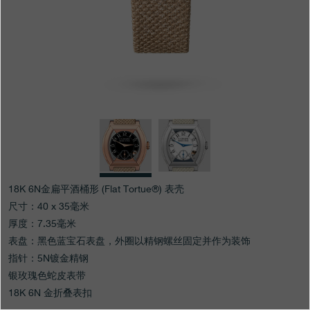
专卖店
产品目录
联系方式
Search
搜索
简体中文
FRANÇAIS
ENGLISH
日本語
18K 6N金扁平酒桶形 (Flat Tortue®) 表壳
尺寸：40 x 35毫米
厚度：7.35毫米
表盘：黑色蓝宝石表盘，外圈以精钢螺丝固定并作为装饰
指针：5N镀金精钢
银玫瑰色蛇皮表带
18K 6N 金折叠表扣