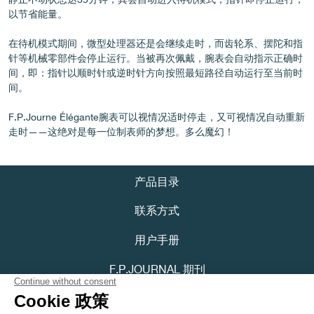
以节省能量。
在待机模式期间，微型处理器还是会继续走时，而齿轮系、摆陀和指
针等机械零部件会停止运行。当被再次佩戴，腕表会自动指示正确时
间，即：指针以顺时针或逆时针方向按照最短路径自动运行至当前时
间。
F.P.Journe Élégante腕表可以视情况适时停走，又可视情况自动重新
伪冒品
走时——这绝对是每一位制表师的梦想。多么魔幻！
产品目录
联系方式
用户手册
F.P.JOURNAL 期刊
伪冒品
隐私政策