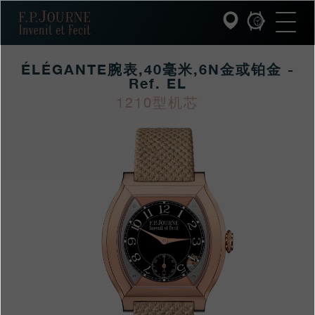
跳
跳
跳
F.P.Journe
转
到
过
至
页
搜
主
脚
索
要
ÉLÉGANTE腕表,40毫米,6N金或铂金 -
内
容
Ref. EL
INVENIT ET FECIT (发明与制造)
1210型机芯
https://www.fpjourne
FP
https://www.fpjourne
FP
系列
hans/xilie/elegante-
Journe
hans
Journe
F.P.JOURNE的世界
collection/elegantew
PATRIMOINE服务
客户服务
餐厅
媒体