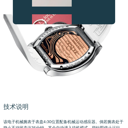
伪冒品
机芯核心
伪冒品
技术说明
该电子机械腕表于表盘4:30位置配备机械运动感应器。倘若腕表处于
伪冒品
静止不动状态达35分钟，其会自动进入待机模式，指针即停止运行，