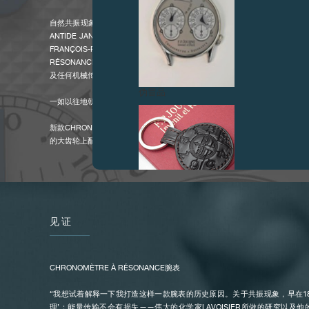
自然共振现象最初是由17世纪的荷兰科学家CHRISTIAAN HUYGEN所发现
ANTIDE JANVIER及ABRAHAM-LOUIS BREGUET根据此原理创制
FRANÇOIS-PAUL JOURNE在2000年推出他的第一枚RÉSONAN
RÉSONANCE®，因此F.P. JOURNE CHRONOMÈTRE À RÉSONAN
及任何机械传动的物理学自然共振现象」的腕表，即前称为双摆轮的结构。
伪冒品
一如以往地朝着更高精准度迈进！
新款CHRONOMÈTRE À RÉSONANCE 仅以单一发条为机芯的两个走时
的大齿轮上配置了一个差速器，透过在表盘中央镂空的部分便可窥见其身影。
动能平均分配给两组传动轮系，而每组轮系都配备以一秒钟为单位的恒定力装置
D'ÉGALITÉ)，为擒纵系统提供持续而平稳的动能，以确保它在28小时内的等
全新CHRONOMÈTRE À RÉSONANCE的表壳经重新设计。与前作不同
置，令上链 (位置0) 更为方便。将表冠拉出至位置2可调校时间，向顺时针
时间，而向逆时针方向转动则可调校右方表盘的时间。若把4点钟位置的表冠
见证
伪冒品
小秒针。
在机芯方面，两组恒定力装置(REMONTOIRS D’ÉGALITÉS)分别向两
CHRONOMÈTRE À RÉSONANCE腕表
保了28小时内的等时性。
“我想试着解释一下我打造这样一款腕表的历史原因。关于共振现象，早在1
理’：能量传输不会有损失——伟大的化学家LAVOISIER所做的研究以及