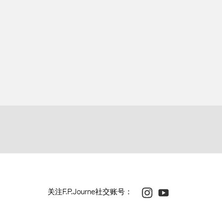
分主夹板缀以珍珠纹
板饰有日内瓦波纹
有螺丝均作打磨及倒角处理，凹槽经倒角处理
钳未端作圆纹打磨
以18K玫瑰金铸造。
钢部件以人手打磨
芯，不包括表盘 :
378
芯连表壳及表带 :
427
石 :
62
Instagram
Youtube
关注F.P.Journe社交账号：