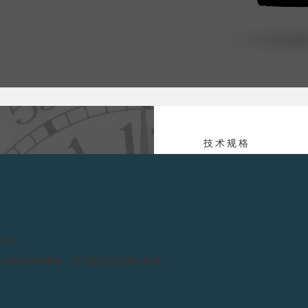
技术规格
机芯 :
以
手
作品——推出只有已经拥有
表
壳选用了素有“贵金属之王”称
LACK LABEL黑标
请留意。
机芯尺寸 :
整
务必保持高度警觉，并于购买前与我们联系。
机
销售点。
整
主