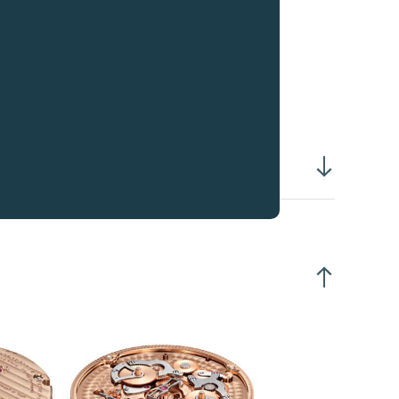
芯螺纹直径 :
S1.20毫米
组独立的擒纵系统, 15齿
组独立的摆轮各配备4颗调整砝码
组扁平式Anachron摆轮游丝
组活动式外桩座
卡度游丝
组游丝以激光焊接于Nivatronic套筒
组游丝的另一端夹于内桩
小时21,600频 (3Hz)
平方厘米10.10毫克
2°
面向上，上满链 > 260°
面向上，剩余24小时 > 260°