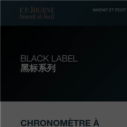
跳
跳
跳
转
到
过
F.P.Journe
INVENIT ET FEC
至
页
搜
主
脚
索
要
内
容
BLACK LABEL
黑标系列
CHRONOMÈTRE À