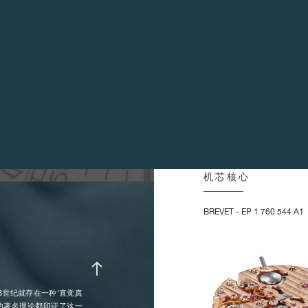
把
的，随后18世纪的钟表大师
了各种共振式时计。自那以后，
平衡摆轮 :
2
CE腕表，并为它注册专利商标
2
CE是世界上唯一一款利用「不涉
2
2
无
2
系统提供动力。位于机芯中心
2
差速装置负责将主发条的
(REMONTOIRS-
时性。
频率 :
每
机芯核心
，新设计的表冠处于2点钟位
方向转动可为左方表盘调校
惯性 :
每
BREVET - EP 1 760 544 A1
拉出，便可同时重置两组
擒纵叉摆幅 :
5
组游丝持续输送均衡的动力，确
摆轮摆幅 :
表
8世纪就存在一种‘直觉真
表
他的著名理论都印证了这一