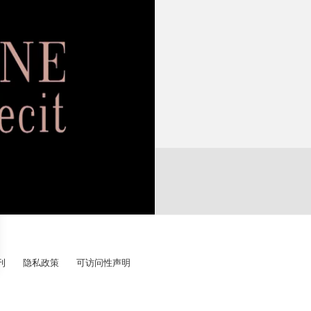
时性。”
部
桥
技术说明
所
卡
手动上链 (表冠31转) 机芯
精
零件数目 :
机
机
宝
刊
隐私政策
可访问性声明