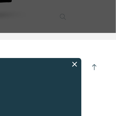
18K玫瑰金铸造
动上链
冠31转
体直径 :
34.60毫米
芯直径 :
34.20毫米
体厚度 :
6.90毫米
把芯高度 :
3.39毫米