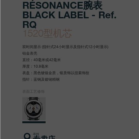
RÉSONANCE腕表
BLACK LABEL - Ref.
RQ
1520型机芯
https://www.fpjourne.com/z
FP
https://www.fpjourne.com/z
FP
双时间显示 (指针式24小时显示及指针式12小时显示)
hans/xilie/black-
Journe
hans
Journe
铂金表壳
直径：40毫米或42毫米
label-
厚度：10.8毫米
heibiaoxilie/chronometre-
表盘：黑色镀镍金质，银质饰以扭索饰纹
指针：蓝钢及镀铑精钢
resonancewanbiao-
表面工艺修饰
black-
label
寻找
专卖店