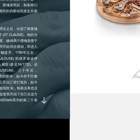
’。摆锤发明后，制表师们
绳而挂的驱动陀发生共振
主要特征 :
两
两
的各种理论之后，出现了将摆锤
将
ST CLAUDE)。他的办
将
置，确保两个摆锤悬垂于
盘
而开始同步摆动，即进入
将
幅提升。1780年左右，
ULOUSE) 的保罗迪皮伊
人藏馆 (参见16/17页)。还
各项指示 :
双
MUSEUM)。三十年后，
左
振原理的摆钟，如今存于巴黎
右
英国国王乔治三世打造的，如今
2
据我所知，制表业再也没
动
促使我开始了自己在这方
ERAIN系列的第二个表
种手腕运动——因为这些运动
自主运行时间 :
4
最
系统提供动力。位于机芯中心
差速装置负责将主发条的
(REMONTOIRS-
打磨修饰 :
机