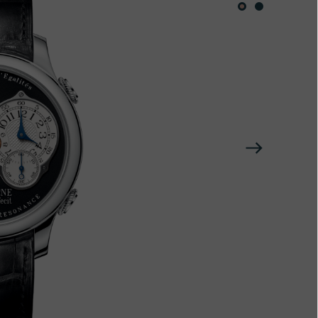
下
一
个