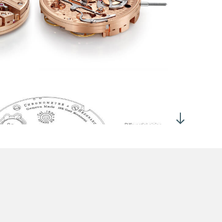
组恒定力装置(Remontoirs d’Égalités)
段式表冠位于2点钟位置
表冠保持于位置0为腕表手动上链
表冠拉出至位置2为腕表调校时间：向顺时针方向转动为左方表
调校时间，向逆时针方向转动为右方表盘调校时间
4点钟位置的表冠拉出可同时重置两组小秒针
时间显示：
表盘为指针式24小时显示
表盘为指针式12小时显示
组小秒设于6点钟位置
力储备显示设于12点钟位置
2小时
稳定动力输出时间：28小时±2
芯以瑞士最精细的手法打磨