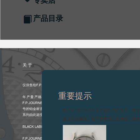
产品目录
关于
仅供售给F.P.JOURNE时计拥有者的独家系列。
重要提示
年产量严格限制在900枚左右的F.P.JOURNE欲更加专注于“独家”
F.P.JOURNE时计的表主才可购买的专供时计。F.P.JOURNE为此表的表
号的铂金材质，搭配独特的黑色漆面表盘，令品牌时计素有的优雅气质更具个性。B
图片中的时钟及相关产品均为伪冒品，敬
系列由此诞生。
致各位收藏家：由于伪冒品日益增加，请
BLACK LABEL黑标系列仅供售于F.P.JOURNE各大专卖店及ESPACES特约
F.P.JOURNE CHRONOMÈTRE À RÉSONANCE 庆祝其诞生二十周年。