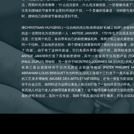
点，而我对此亦有阐释：‘什么也没损失，什么也没被创造，一切都被传递了
注意到摆锤的节奏常常会受到环境的干扰，一个普遍的现象是：当钟摆与悬
时，摆钟自己的和谐节奏便会受到干扰。
伪冒品
继CHRISTIAAN HUYGENS (一位自称的杰出制表师或称‘机械工程师’) 
的这一劣势转化为优势的第一人：ANTIDE JANVIER，1751年生于法国圣克劳 (
法是：打造两个机芯，各自带有自己的精密擒纵机构，将两个机芯彼此紧密放
同一个结构。正如他所设想的，两个摆锤互相重新利用了彼此传送的能量，进
了‘共振’。由于有了这种共振波，它们免受外界震动的干扰，因而精准度大
ANTIDE JANVIER打造了两座精密摆钟，其中一座保存于法国图卢兹 (TO
(PAUL DUPUY) 博物馆，另一座存于MONTRES JOURNES SA (日内瓦) 的私
有第三座台面摆钟存于日内瓦的百达翡丽博物馆 (PATEK PHILIPPE 
ABRAHAM-LOUIS BREGUET为当时的法国国王路易十三打造了一座共
的工艺美术博物馆 (MUSÉE DES ARTS ET MÉTIERS)；还有一座是为
存于白金汉宫。他同时还为这两位著名人物分别打造了一枚同样原理的怀表。
伪冒品
有其他人对这个迷人的物理现象更感兴趣了！这个物理现象在精度方面的优势
面的研究和尝试，直到十五年后，我终于将其成功应用于腕表，打造出SOUV
款：RESONANCE CHRONOMETER。我认为这种共振系统尤其适合各
使腕表的机械装置不断遭受不利于其顺畅运行的震动。
新款CHRONOMÈTRE À RESONANCE 仅以单一发条为机芯的两个走时
的大齿轮上配置了一个差速器，透过在表盘中央镂空的部分便可窥见其身影。
动能平均分配给两组传动轮系，而每组轮系都配备以一秒钟为单位的恒定力装置