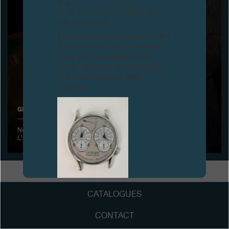
Attention, tous ces modèles
d’horloges et produits dérivés sont
Boutiques
des contrefaçons.
À tous nos collectionneurs : devant
Catalogue
la recrudescence de faux articles,
nous vous conseillons de faire
Contact
preuve de la plus grande vigilance
et de nous contacter avant
Search
Rechercher
d’acheter.
GRAND PRIX D’HORLOGERIE DE GENÈVE
FRANÇAIS
ENGLISH
日本語
简体中文
Novembre 2006 - F.P. Journe reçoit la plus haute distinction:
L’Aiguille d’Or, pour la Sonnerie Souveraine
FAUX
CATALOGUES
CONTACT