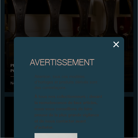
Boutiques
Catalogue
Contact
Search
Rechercher
AVERTISSEMENT
PRIX SPÉCIAL DU JURY POUR L’ENSEMBLE DE SA CARRIÈRE,
POLOGNE
FRANÇAIS
ENGLISH
日本語
简体中文
Attention, tous ces modèles
d’horloges et produits dérivés sont
Novembre 2013 - Attribué par le magazine Chrono 24
des contrefaçons.
À tous nos collectionneurs : devant
la recrudescence de faux articles,
nous vous conseillons de faire
preuve de la plus grande vigilance
et de nous contacter avant
d’acheter.