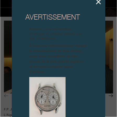
Boutiques
AVERTISSEMENT
Catalogue
Attention, tous ces modèles
Contact
d’horloges et produits dérivés sont
des contrefaçons.
Search
Rechercher
À tous nos collectionneurs : devant
la recrudescence de faux articles,
nous vous conseillons de faire
FRANÇAIS
ENGLISH
日本語
简体中文
preuve de la plus grande vigilance
et de nous contacter avant
d’acheter.
F.P. Journe reçoit la plus haute distinction:
L’Aiguille d’Or, pour la Sonnerie Souveraine