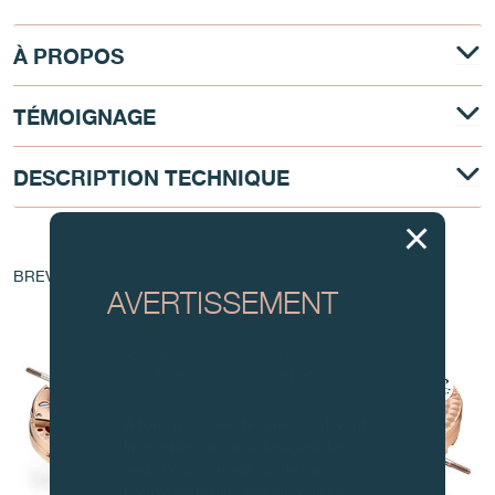
À PROPOS
TÉMOIGNAGE
DESCRIPTION TECHNIQUE
AU COEUR DU MOUVEMENT
BREVET - EP 1 760 544 A1
AVERTISSEMENT
Attention, tous ces modèles
d’horloges et produits dérivés sont
des contrefaçons.
À tous nos collectionneurs : devant
la recrudescence de faux articles,
nous vous conseillons de faire
preuve de la plus grande vigilance