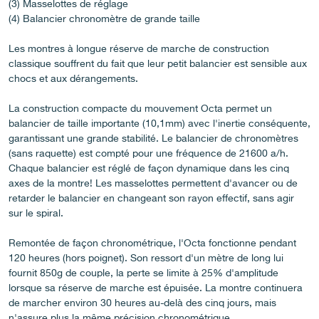
(3) Masselottes de réglage
(4) Balancier chronomètre de grande taille
Les montres à longue réserve de marche de construction
classique souffrent du fait que leur petit balancier est sensible aux
chocs et aux dérangements.
La construction compacte du mouvement Octa permet un
balancier de taille importante (10,1mm) avec l'inertie conséquente,
FAUX
garantissant une grande stabilité. Le balancier de chronomètres
(sans raquette) est compté pour une fréquence de 21600 a/h.
Chaque balancier est réglé de façon dynamique dans les cinq
axes de la montre! Les masselottes permettent d'avancer ou de
retarder le balancier en changeant son rayon effectif, sans agir
sur le spiral.
Remontée de façon chronométrique, l'Octa fonctionne pendant
120 heures (hors poignet). Son ressort d'un mètre de long lui
fournit 850g de couple, la perte se limite à 25% d'amplitude
FAUX
lorsque sa réserve de marche est épuisée. La montre continuera
de marcher environ 30 heures au-delà des cinq jours, mais
n'assure plus la même précision chronométrique.