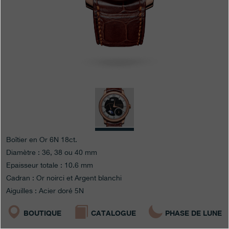
Boutiques
Catalogue
Contact
Search
Rechercher
FRANÇAIS
ENGLISH
日本語
简体中文
Boîtier en Or 6N 18ct.
Diamètre : 36, 38 ou 40 mm
Epaisseur totale : 10.6 mm
Cadran : Or noirci et Argent blanchi
Aiguilles : Acier doré 5N
BOUTIQUE
CATALOGUE
PHASE DE LUNE