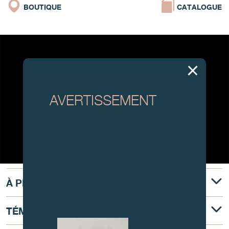
BOUTIQUE
CATALOGUE
AVERTISSEMENT
Attention, tous ces modèles
d’horloges et produits dérivés sont
des contrefaçons.
À tous nos collectionneurs : devant
la recrudescence de faux articles,
nous vous conseillons de faire
À PROPOS
preuve de la plus grande vigilance
et de nous contacter avant
d’acheter.
TÉMOIGNAGE