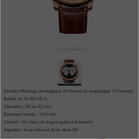
Boutiques
Catalogue
Contact
Search
Rechercher
FRANÇAIS
ENGLISH
日本語
简体中文
Double affichage (analogique 24 heures et analogique 12 heures)
Boîtier en Or 6N 18 ct.
Diamètre : 40 ou 42 mm
Épaisseur totale : 10.8 mm
Cadran : Or noirci et Argent guilloché blanchi
Aiguilles : Acier bleui et Acier doré 5N