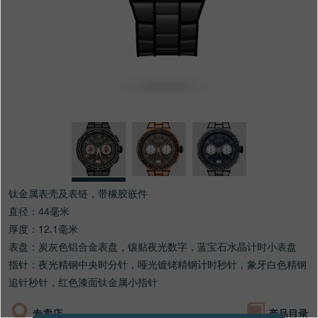
专卖店
产品目录
联系方式
Search
搜索
简体中文
FRANÇAIS
ENGLISH
日本語
钛金属表壳及表链，带橡胶嵌件
直径：44毫米
厚度：12.1毫米
表盘：炭灰色铝合金表盘，镶贴夜光数字，蓝宝石水晶计时小表盘
指针：夜光精钢中央时分针，哑光镀铑精钢计时秒针，象牙白色精钢
追针秒针，红色漆面钛金属小指针
专卖店
产品目录