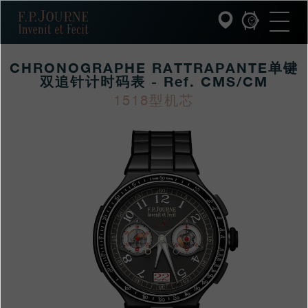
跳
跳
跳
F.P.Journe
转
到
过
至
页
搜
主
脚
索
要
CHRONOGRAPHE RATTRAPANTE单键
内
容
双追针计时码表 - Ref. CMS/CM
INVENIT ET FECIT (发明与制造)
1518型机芯
https://www.fpjourne
FP
https://www.fpjourne
FP
系列
hans/xilie/luhejinxilie-
Journe
hans
Journe
F.P.JOURNE的世界
linesportxilie/chronog
rattrapantedanjianshu
PATRIMOINE服务
0
客户服务
餐厅
媒体