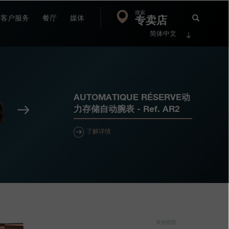
搜索
Search
专卖店
搜
客户服务
餐厅
媒体
简体中文
索
FP
Jour
AUTOMATIQUE RÉSERVE动
下
力存储自动腕表
- Ref.
AR2
一
个
了解详情
其他视图