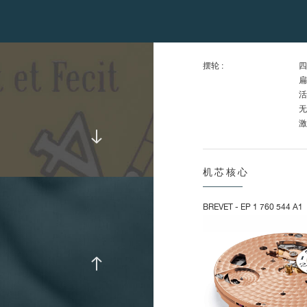
整
上
转
摆轮 :
四
扁
活
无
激
通
机芯核心
频率 :
2
BREVET - EP 1 760 544 A1
惯量 :
1
升力角 :
5
振幅 :
1