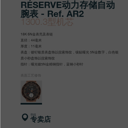
RÉSERVE动力存储自动
腕表 - Ref. AR2
1300.3型机芯
https://www.fpjourne.com/z
FP
https://www.fpjourne.com/z
FP
18K 6N金表壳及表链
hans/xilie/luhejinxilie-
Journe
hans
Journe
直径：44毫米
厚度：11毫米
linesportxilie/automatique-
表盘：镀钌银质表盘饰以扭索饰纹，镶贴哑光 5N金数字，白色银
reservedonglicunchuzidong
质小秒盘饰以扭索饰纹
指针：哑光镀5N金精钢指针，蓝钢小秒针
表面工艺修饰
寻找
专卖店