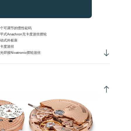
体厚度金 :
5.90毫米
弦转柄高度 :
3.10毫米
柄螺纹直径 :
S1.20毫米
个可调节的惯性砝码
平式Anachron无卡度游丝摆轮
动式外桩座
卡度游丝
光焊接Nivatronic摆轮游丝
过销杆固定GE外桩
1,600振次/小时 (3赫兹)
0.10毫克/平方厘米
2°
2小时，表盘朝上：> 280°