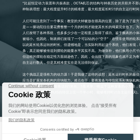
“比起恒定动力装置和共振表款，OCTA机芯的结构与钟表历史的关联并不
种制表理想：最大程度提升时计的精准度，最大程度延长时计的自主运行时间
人们可能注意到了一个事实：教堂的大钟被放在很高的位置，除了是为了提升
是——驱动陀往往要花费整整一个月的时间才能使其长长的绳索完全放下。为
伪冒品
人们发明了各种系统，也多多少少在一定程度上取得了成功。鉴于腕表的小体
被缩小。也因此，制表师们发现了一个可以钻的小“空子”：在惯常使用的轮
以此延长轮系运转的时长。但遗憾地是，当实际利用起这个系统，他们发现，
条，真正能够被传送到摆轮的能量水平其实不高。为做弥补，他们换用小尺寸
但这样的摆轮在稳定性方面就逊色了。因此，会出现下面的现象也就不足为奇
自主运行数天，但是其精准度实在是无法得到保证。
这个挑战正是强有力的动力源！于是我做了这样的设想：延长运行时长的最佳
应当是扩展发条机构的容纳能力。难点在于：要将发条与传统轮系和擒纵机构
考虑到稳定性，要使发条达到1米长、1毫米厚。得益于这种发条的小力矩，
动上弦 (通过CHAPPUIS自转仪上弦一个半小时，能够维持时计自主运行5天)
伪冒品
通过这个自动上弦机芯攻克了自主运行这个难关后，我开始集中攻克另一个难
纳到同一个机芯中，包括带大日期显示的动力储备功能、带大日期显示的飞返
等等……同时还要使机芯尺寸与OCTA系列所有型号的机芯尺寸保持一致。
历经三年的研发，这款在全世界都堪称独一无二的自动上弦机芯才终于呈现于