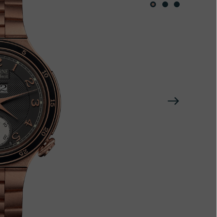
下
一
个