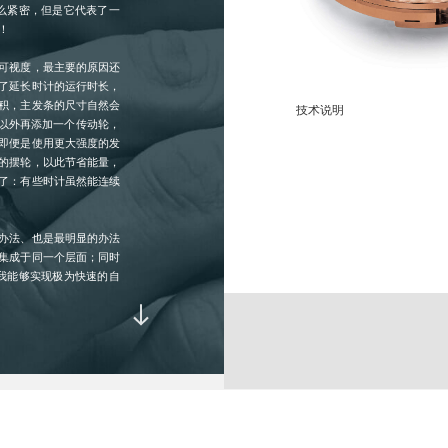
9
那么紧密，但是它代表了一
！
可视度，最主要的原因还
表冠 :
3
了延长时计的运行时长，
使
积，主发条的尺寸自然会
技术说明
把
系以外再添加一个传动轮，
把
即便是使用更大强度的发
的摆轮，以此节省能量，
了：有些时计虽然能连续
各项指示 :
中
6
日
办法、也是最明显的办法
动
集成于同一个层面；同时
1
我能够实现极为快速的自
。
动力储备 :
1
关：将各种复杂功能都容
计时功能、逆跳式年历，
摆陀旋转速度 :
(
公众眼前。”