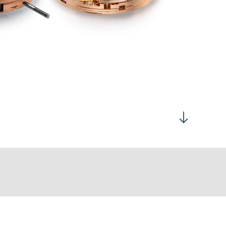
0小时，表盘朝上：> 220°
个位置：
表冠保持于位置0并顺时针转动，可为腕表上弦
表冠拉出至位置1并逆时针转动，可调校日期
表冠拉出至位置2，可调校时间
央时分显示
时位置设小秒针
/夜显示设于7时30分位置
力储备显示设于9时30分位置
H00位置超大日期
60 ± 10 小时
在上弦表盒上)：每24小时274圈