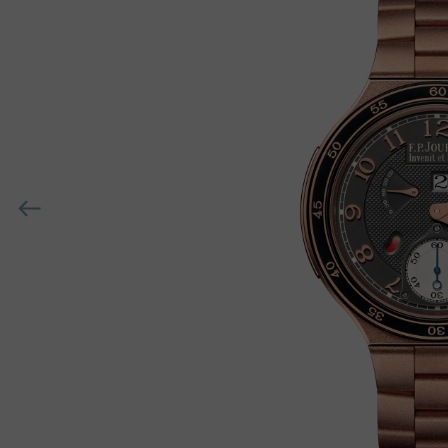
h-
h-
上
wanbiao
一
个