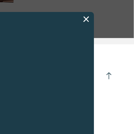
向自动上弦
8K玫瑰金机芯
跳日历
金及18K 6N金款式的则以22K 5N 金铸造
5齿擒纵轮
体直径 :
34.60毫米
壳直径 :
30.40毫米