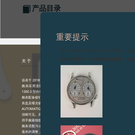
产品目录
重要提示
图片中的时钟及相关产品均为伪冒品，敬
致各位收藏家：由于伪冒品日益增加，请
关于
该表于 2018 至 2024 年间生产。
腕表采用直径 44 毫米、厚度 11 毫米的表壳，表圈镶嵌陶瓷，并搭载以 18
1300.3 型自动上链机芯，具大日历显示功能 。
腕表配备镀钌银质表盘，上面饰以扭索饰纹及哑光 18K 6N 金镶贴小时数字
表盘及哑光镀 5N 金指针。
AUTOMATIQUE RÉSERVE 具日夜显示及大日历显示功能，加大了的日期窗口（ 4
清晰可见。高效的自动上链机芯能充分利
伪冒品
用手腕最细微的动作为腕表上链，提供 160 小时的动力储备。
腕表搭配与表壳相同材质的表链，表链表面经磨砂处理，其折叠式表扣配备可
毫米的调整，让腕表更贴合手腕。