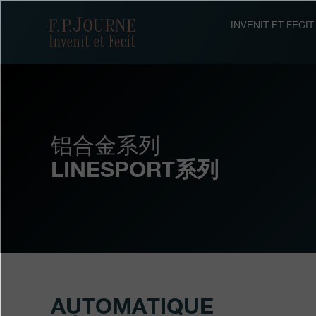
跳
跳
跳
转
到
过
F.P.Journe
INVENIT ET FEC
至
页
搜
主
脚
索
要
内
容
铝合金系列
LINESPORT系列
AUTOMATIQUE