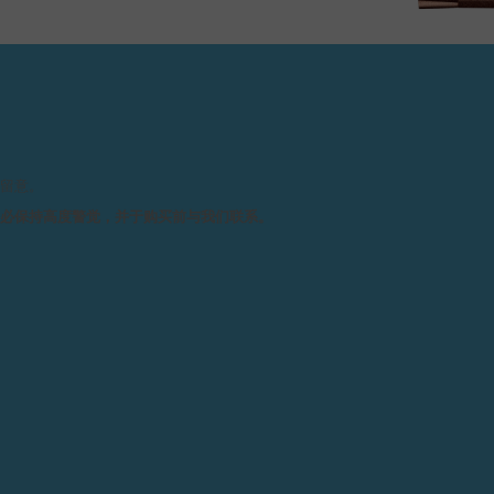
请留意。
务必保持高度警觉，并于购买前与我们联系。
技术规格
机芯 :
单
K 玫瑰金铸造的 OCTA
1
瞬
，并设有白色蓝宝石水晶小
铂
1
.7 X 2.6 MM ）更为
尺寸 :
整
调节式装置，可作约 5
带