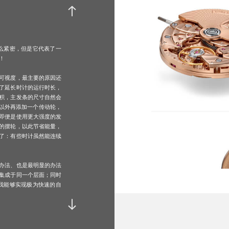
特性 :
单
瞬
朝
那么紧密，但是它代表了一
通
！
可视度，最主要的原因还
频率 :
2
了延长时计的运行时长，
积，主发条的尺寸自然会
系以外再添加一个传动轮，
摆轮： :
惯
即便是使用更大强度的发
升
的摆轮，以此节省能量，
了：有些时计虽然能连续
振幅 :
1
9
办法、也是最明显的办法
集成于同一个层面；同时
我能够实现极为快速的自
动力储备 :
1
。
关：将各种复杂功能都容
计时功能、逆跳式年历，
宝石数量 :
3