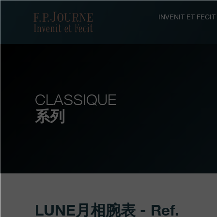
跳
跳
跳
转
到
过
F.P.Journe
INVENIT ET FEC
至
页
搜
主
脚
索
要
内
容
CLASSIQUE
系列
LUNE月相腕表 - Ref.