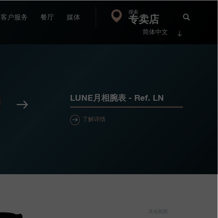
搜索
Search
专卖店
搜
客户服务
餐厅
媒体
简体中文
索
FP
Jour
LUNE月相腕表
- Ref.
LN
下
一
了解详情
个
其他视图