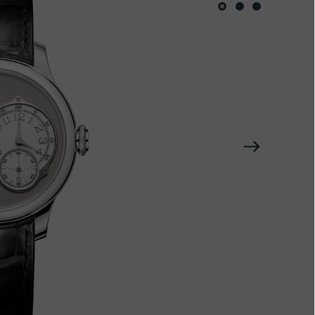
下
一
个