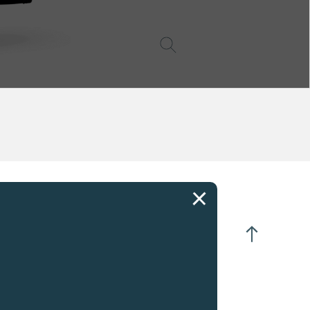
央小时和分钟显示
:30位置设小秒针
日期
0:00位置设动力储备指示
相