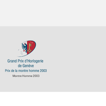
级
板饰以圆环纹
板部分饰以圆形粒纹
金镌刻
光螺丝头带倒角槽
杆端部经抛光圆角打磨
钢部件经抛光倒角和直纹打磨处理
精密摆轮
芯：271
装表壳后 (包括表带)：308
在一个至今都没有逾越的障碍：摆轮小，对震动和干扰敏感。
装大号 (10.1毫米) 摆轮成为可能，从而保证了更大的惯性和稳定
摆轮由五个旋转砝码进行调节，砝码以每小时21,600次的频率
Montre Homme 2003
120小时保持精密天文表级的走时精准度。长达一米的主发条提供平
五天期间将摆轮振幅的损失限制在25%。这段时间过后，腕表仍能
时损失的振幅再也无法保证走时的精准性。