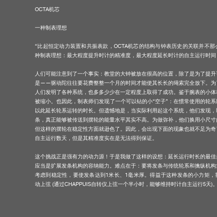
OCTA机芯
一种制表理想
“比起恒定动力装置和共振表款，OCTA机芯的结构与钟表历史的关联并不
种制表理想：最大程度提升时计的精准度，最大程度延长时计的自主运行时间
伪冒品
人们可能注意到了一个事实：教堂的大钟被放在很高的位置，除了是为了提升
是——驱动陀往往要花费整整一个月的时间才能使其长长的绳索完全放下。为
人们发明了各种系统，也多多少少在一定程度上取得了成功。鉴于腕表的小体
被缩小。也因此，制表师们发现了一个可以钻的小“空子”：在惯常使用的轮
以此延长轮系运转的时长。但遗憾地是，当实际利用起这个系统，他们发现，
条，真正能够被传送到摆轮的能量水平其实不高。为做弥补，他们换用小尺寸
但这样的摆轮在稳定性方面就逊色了。因此，会出现下面的现象也就不足为奇
自主运行数天，但是其精准度实在是无法得到保证。
这个挑战正是强有力的动力源！于是我做了这样的设想：延长运行时长的最佳
伪冒品
应当是扩展发条机构的容纳能力。难点在于：要将发条与传统轮系和擒纵机构
考虑到稳定性，要使发条达到1米长、1毫米厚。得益于这种发条的小力矩，
动上弦 (通过CHAPPUIS自转仪上弦一个半小时，能够维持时计自主运行5天)
通过这个自动上弦机芯攻克了自主运行这个难关后，我开始集中攻克另一个难
纳到同一个机芯中，包括带大日期显示的动力储备功能、带大日期显示的飞返