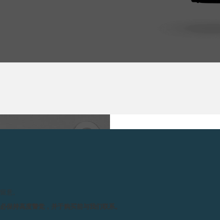
技术规格
各项指示 :
中
4
请留意。
大
1
务必保持高度警觉，并于购买前与我们联系。
月