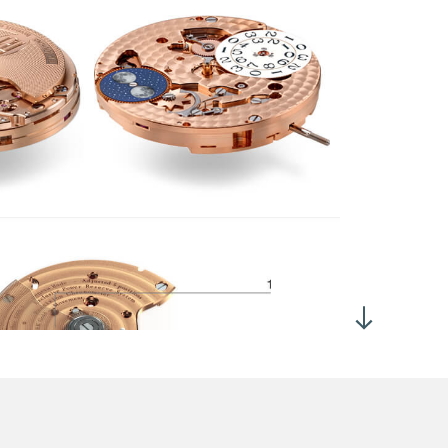
向自动上弦
跳日期
两个相反方向旋转表冠 (位置2) 均可设置日期和月相
过表冠 (位置3) 设置时间
1,600振次/小时 (3赫兹)
量：10.10毫克/平方厘米
力角：52°
2小时，表盘朝上：> 280°
0小时，表盘朝上：> 220°
60 ± 10 小时
6