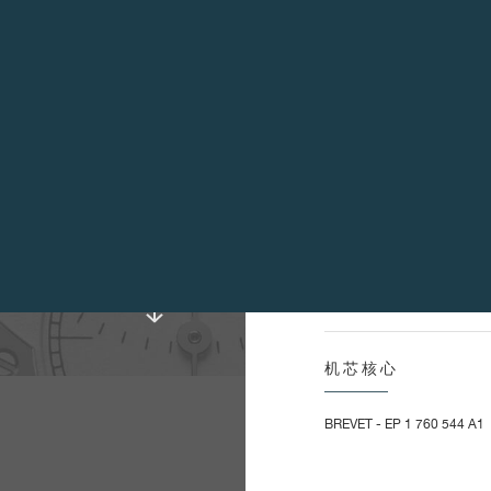
数字，且以钻石打磨工具
尺寸 :
整
带
器 (动力储备长达120
整
上
转
NE 22K金质摆陀进行单向
特征 :
内
用金5N或白金和银表盘，搭
摆
扁
活
无
N
通
三
机芯核心
滑
偏
BREVET - EP 1 760 544 A1
摆陀旋转速度： :
每