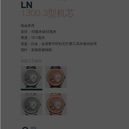
LN
1300.3型机芯
https://www.fpjourne.com/z
FP
https://www.fpjourne.com/z
FP
铂金表壳
hans/xilie/classique-
Journe
hans
Journe
直径：40毫米或42毫米
厚度：10.7毫米
xilie/luneyuexiangwanbiao
表盘：白金，金质数字经钻石打磨工具作抛光处理
指针：蓝钢及镀铑精
表面工艺修饰
寻找