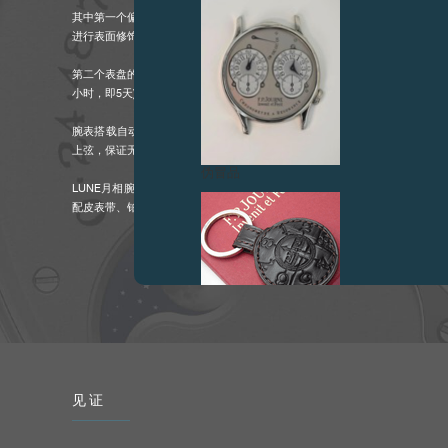
其中第一个偏心式表盘的尺寸增大，以使时间更易读取，以浮雕工艺打造小时
进行表面修饰工艺处理。
第二个表盘的11点钟位置设有超大日期视窗，9点钟位置设有逆跳式动力储备指示
小时，即5天)，8点钟位置设月相显示。
腕表搭载自动上弦机械机芯 (1300.3)，以18K玫瑰金铸造。其通过F.P.JOUR
上弦，保证无与伦比的上弦效果。
伪冒品
LUNE月相腕表有铂金和18K 5N金两个版本，表壳直径为40或42毫米，采
配皮表带、铂金或金5N表链。
伪冒品
见证