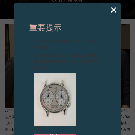
专卖店
产品目录
重要提示
联系方式
图片中的时钟及相关产品均为伪冒品，
Search
敬请留意。
搜索
致各位收藏家：由于伪冒品日益增加，
请务必保持高度警觉，并于购买前与我
们联系。
简体中文
FRANÇAIS
ENGLISH
日本語
2011年12月1日，纽约——François-Paul Journe成为纽约Lotos Club座上客。
这是美国最古老的一流文学社之一，由一群年轻作家、记者和评论家于1870年
3月15日创办。François-Paul Journe获得钟表业两位重量级人物的亲自接待，
伪冒品
即《Masters of Contemporary Watchmaking》一书的作者 (当晚他正准备发布