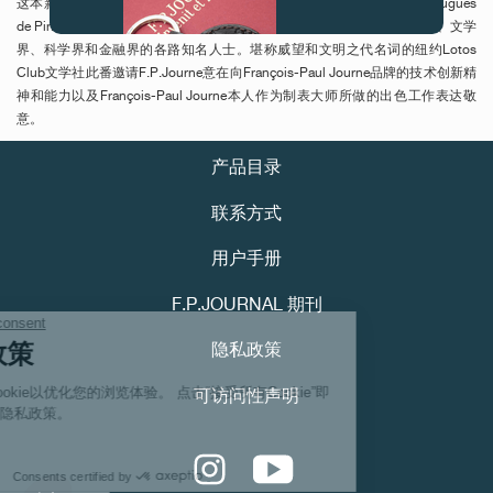
这本新书) Michael Clerizo和江诗丹顿 (Vacheron Constantin) 美国总裁Hugues
de Pins。Lotos Club的成员中不乏名流杰士，如前美国总统以及艺术界、文学
界、科学界和金融界的各路知名人士。堪称威望和文明之代名词的纽约Lotos
Club文学社此番邀请F.P.Journe意在向François-Paul Journe品牌的技术创新精
神和能力以及François-Paul Journe本人作为制表大师所做的出色工作表达敬
意。
产品目录
伪冒品
联系方式
用户手册
F.P.JOURNAL 期刊
隐私政策
可访问性声明
伪冒品
Youtube
Instagram