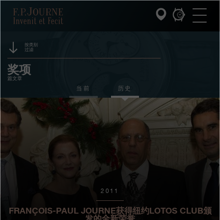
跳
跳
跳
F.P.Journe
转
到
过
至
页
搜
主
脚
索
要
内
按类别
过滤
容
INVENIT ET FECIT (发明与制造)
活动
奖项
篇文章
系列
赞助
当前
历史
F.P.JOURNE的世界
展览
拍卖
PATRIMOINE服务
竞赛
客户服务
餐厅
2011
媒体
FRANÇOIS-PAUL JOURNE获得纽约LOTOS CLUB颁
发的全新荣誉