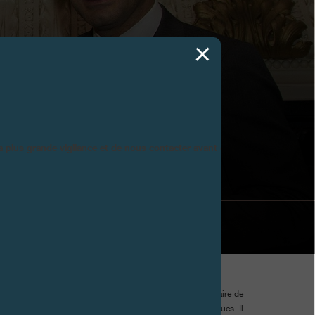
DISTINCTION DU
la plus grande vigilance et de nous contacter avant d’acheter.
par le Lotos Club de New York, le plus ancien club littéraire de
ar un groupe de jeunes écrivains, journalistes et critiques. Il