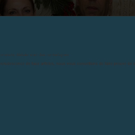
2011
 JOURNE REÇOIT UNE NOUVELLE 
LOTOS CLUB, NEW YORK
 produits dérivés sont des contrefaçons.
ecrudescence de faux articles, nous vous conseillons de faire preuve de 
1er décembre 2011
François-Paul Journe était reçu 
New York fondé le 15 mars 1870 p