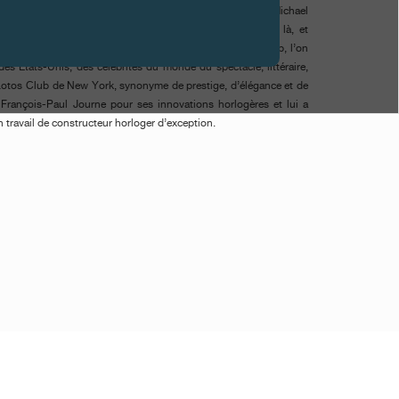
ux autres membres importants de la scène horlogère, Michael
s of Contemporary Watchmaking qu’il présentait ce soir là, et
acheron Constantin USA. Parmi les membres du Lotos Club, l’on
s Etats-Unis, des célébrités du monde du spectacle, littéraire,
e Lotos Club de New York, synonyme de prestige, d’élégance et de
François-Paul Journe pour ses innovations horlogères et lui a
 travail de constructeur horloger d’exception.