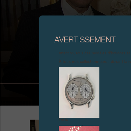
AVERTISSEMENT
FRANÇOIS-PAUL
Attention, tous ces modèles d’horloges et
À tous nos collectionneurs : devant la r
FAUX