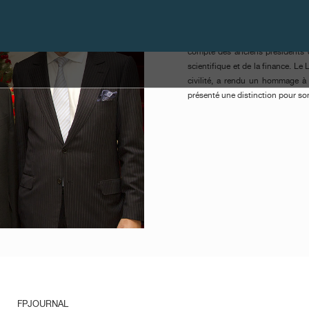
était reçu en compagnie de de
Clerizo, auteur du livre Master
Hugues de Pins, président de V
compte des anciens présidents de
scientifique et de la finance. L
civilité, a rendu un hommage à 
présenté une distinction pour son
FPJOURNAL