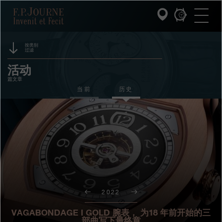
跳
跳
跳
F.P.Journe
转
到
过
至
页
搜
主
脚
索
要
内
按类别
过滤
容
INVENIT ET FECIT (发明与制造)
赞助
活动
篇文章
系列
奖项
当前
历史
F.P.JOURNE的世界
展览
拍卖
PATRIMOINE服务
竞赛
客户服务
餐厅
2022
媒体
VAGABONDAGE I GOLD 腕表， 为18 年前开始的三
部曲写下最终章