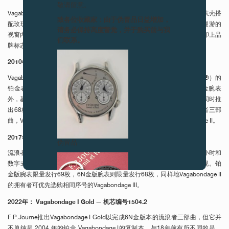
敬请留意。
Vagabondage I 是流浪者三部曲的第一款腕表，限量生产 69 枚，以铂金表壳搭
致各位收藏家：由于伪冒品日益增加，
配玫瑰金手动上链机芯，表盘上跳字式小时显示设于一个会随分钟位置漫游的
请务必保持高度警觉，并于购买前与我
视窗内，因而取名为Vagabondage （流浪者）。腕表保留了表盘上没有印上品
们联系。
牌标志的特点，与2003 年拍卖的三款腕表同出一辙。
2010年：Vagabondage II — 机芯编号1509
Vagabondage II继承前作的设计风格，同样采用扁平酒桶形（Flat Tortue®）的
铂金表壳，但改为以数字式小时和数字式分钟显示时间。除了69枚铂金腕表
外，基于与日俱增的名声及日益殷切的需求，François-Paul Journe 决定同时推
出68枚配备6N金表壳的腕表。为了让收藏家有机会拥有完整一套流浪者三部
曲，Vagabondage I的拥有者可享有优先权去购买相同序号的Vagabondage II。
2017年：Vagabondage III — 机芯编号1514
伪冒品
流浪者三部曲的最后一款腕表于2017 年问世，Vagabondage III具数字式小时和
数字式秒钟显示，这项世界首创的功能因高度复杂而从未在制表史上出现。铂
金版腕表限量发行69枚，6N金版腕表则限量发行68枚，同样地Vagabondage II
的拥有者可优先选购相同序号的Vagabondage III。
2022年： Vagabondage I Gold — 机芯编号1504.2
F.P.Journe推出Vagabondage I Gold以完成6N金版本的流浪者三部曲，但它并
不单纯是 2004 年的铂金 Vagabondage I的复制本。与18年前有所不同的是，