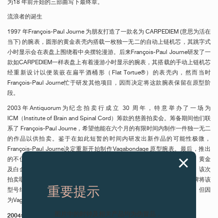
为18 年前开始的三部曲写下最终章。
流浪者的诞生
1997 年François-Paul Journe 为朋友打造了一款名为 CARPEDIEM (意思为活在
当下) 的腕表，圆形的黄金表壳内搭载一枚独一无二的自动上链机芯，其跳字式
小时显示会在表盘上围绕着中央摆轮漫游。后来François-Paul Journe研发了一
款如CARPEDIEM一样表盘上有着漫游小时显示的腕表，其搭载的手动上链机芯
经重新设计以便装嵌在扁平酒桶形（Flat Tortue®）的表壳内，然而当时
François-Paul Journe忙于研发其他项目，因而决定将这款腕表保留在原型阶
段。
2003年Antiquorum为纪念拍卖行成立 30 周年，特意举办了一场为
ICM（Institute of Brain and Spinal Cord）筹款的慈善拍卖会。筹备期间他们联
系了 François-Paul Journe，希望他能在六个月的有限时间内制作一件独一无二
的作品以供拍卖。鉴于在如此短暂的时间内研发出新作品的可能性极微，
François-Paul Journe决定重新开始制作Vagabondage 原型腕表。最后，推出
的不仅仅是一款，而是三款独特的Vagabondage腕表，分别采用玫瑰金、黄金
及白金表壳，内置黄铜机芯。基于美学考量，表盘上没有印上品牌标志。该次
拍卖取得了莫大的成功，François-Paul Journe 收到了大量请求，希望品牌将该
重要提示
型号纳入常规生产中，让更多收藏家有机会鉴赏与珍藏。及后他同意了，但因
为Vagabondage的美学风格与其他作品迥然不同，所以仅会作限量生产。
图片中的时钟及相关产品均为伪冒品，
2004年：Vagabondage I — 机芯编号 1504