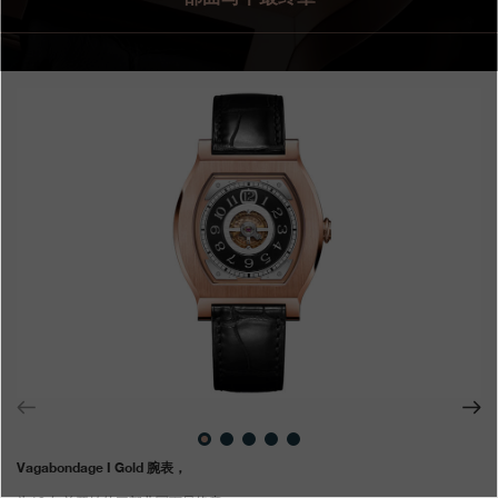
专卖店
产品目录
联系方式
Search
搜索
简体中文
FRANÇAIS
ENGLISH
日本語
Vagabondage I Gold 腕表，