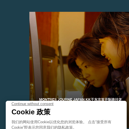
伪冒品
MONTRES JOURNE JAPAN KK于东京首开制表沙龙
伪冒品
2003年9月——F.P.Journe -Invenit et Fecit-品牌于东京
表参道地区新开时计展销空间