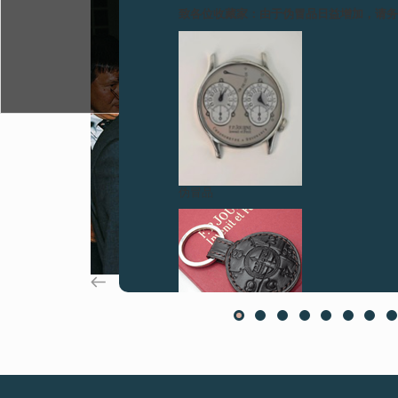
致各位收藏家：由于伪冒品日益增加，请
伪冒品
伪冒品