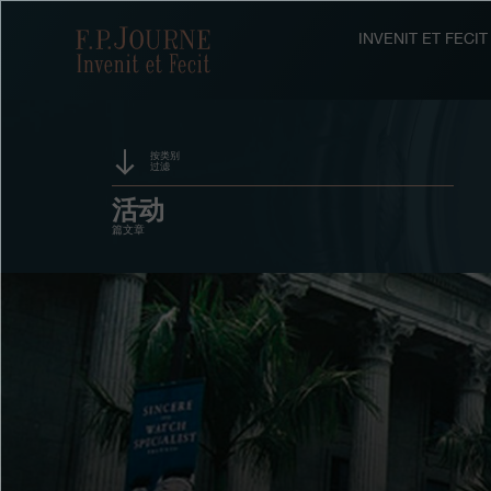
跳
跳
跳
转
到
过
F.P.Journe
INVENIT ET FEC
至
页
搜
主
脚
索
要
内
容
按类别
过滤
赞助
活动
篇文章
奖项
展览
拍卖
竞赛