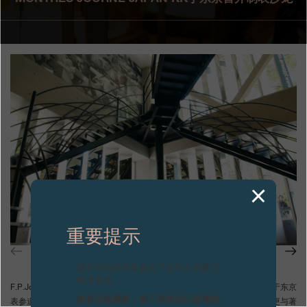
专卖店
产品目录
联系方式
Search
搜索
简体中文
FRANÇAIS
ENGLISH
日本語
重要提示
图片中的时钟及相关产品均为伪冒品，
敬请留意。
F.P.Journe -Invenit et Fecit-品牌于东京开设全新的时计展销空间，选址于东京
致各位收藏家：由于伪冒品日益增加，
表参道地区——等同于巴黎的圣日耳曼德佩区 (St. Germain-des-Prés)，更与著