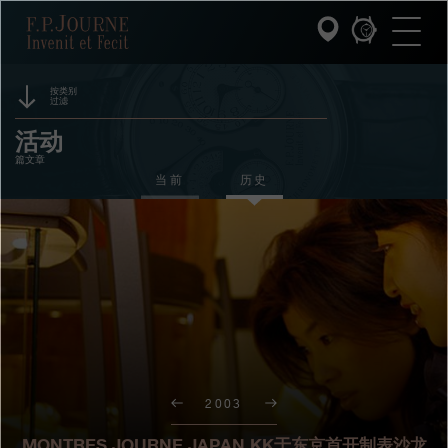
跳
跳
跳
F.P.Journe
转
到
过
至
页
搜
主
脚
索
要
内
按类别
过滤
容
INVENIT ET FECIT (发明与制造)
赞助
活动
篇文章
系列
奖项
当前
历史
F.P.JOURNE的世界
展览
拍卖
PATRIMOINE服务
竞赛
客户服务
餐厅
2003
媒体
MONTRES JOURNE JAPAN KK于东京首开制表沙龙