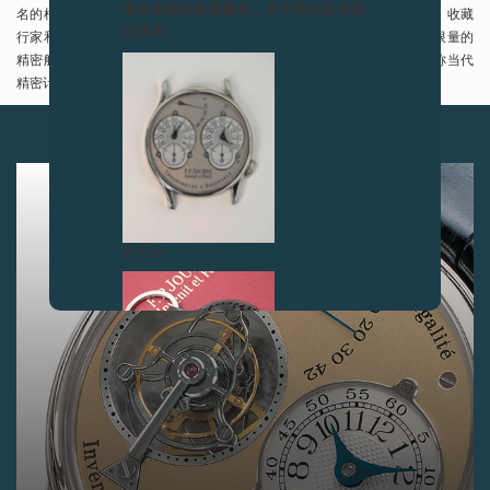
请务必保持高度警觉，并于购买前与我
名的根津美术馆近在咫尺。该展销空间内设会客厅、酒吧及钟表图书馆，收藏
们联系。
行家和钟表迷们可以在这里相聚畅谈，彼此分享，也可购买到非常严格限量的
精密航海天文表。该店毗邻建筑师安藤忠雄最瑰丽圣灵的作品之一，堪称当代
精密计时学领域之初涉新手的典范。
下一篇
伪冒品
伪冒品