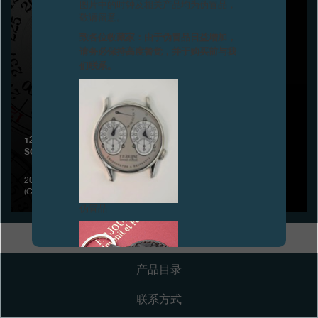
图片中的时钟及相关产品均为伪冒品，
敬请留意。
专卖店
致各位收藏家：由于伪冒品日益增加，
请务必保持高度警觉，并于购买前与我
产品目录
们联系。
联系方式
Search
搜索
120'000.- 欧元——F.P.JOURNE特别款腕表CENTIGRAPHE
SOUVERAIN拍得如此高价，用于捐助巴黎医学研究机构ICM
简体中文
FRANÇAIS
ENGLISH
日本語
2016年6月8日——大脑与脊髓研究机构ICM慈善晚会在巴黎古监狱
(Conciergerie) 举行
伪冒品
产品目录
联系方式