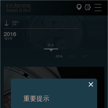
跳
跳
跳
F.P.Journe
转
到
过
至
页
搜
主
脚
索
要
内
按类别
过滤
容
INVENIT ET FECIT (发明与制造)
活动
2016
1篇文章
系列
赞助
历史
F.P.JOURNE的世界
奖项
2016
2015
2011
展览
PATRIMOINE服务
拍卖
客户服务
竞赛
餐厅
重要提示
媒体