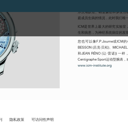
François-Paul Journ
尔茨海默症、帕金森症和多发性
庭成员生病的情况，此时我们唯
ICM是世界上最大的研究实验室，在巴
生和病患，为神经系统病症的发
您也可以像F.P.Journe或ICM的
BESSON (吕克·贝松)、MICHAE
和JEAN RÉNO (让·雷诺)) 一
Centigraphe Sport运
www.icm-institute.org
刊
隐私政策
可访问性声明