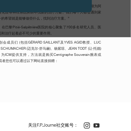
e表示：“我很荣幸自2004年起就一直为ICM及其科学研究提供支持，以期为阿
硬化症等神经系统疾病寻找新的治疗方案。我们每个人都会遇到家
一的希望就是能够做些什么，找到治疗方案。”
黎Pitié-Salpêtrière医院的核心聚集了700多名研究人员、医
现和治疗起着必不可少的重要作用。
创会成员们 (包括GÉRARD SAILLANT及YVES AGID教授、LUC
L SCHUMACHER (迈克尔·舒马赫)、杨紫琼、JEAN TODT (让·托德)
样，为ICM提供支持，方法就是购买Centigraphe Souverain腕表或
动型腕表，或者您也可以通过以下网站直接捐赠：
Instagram
Youtube
关注F.P.Journe社交账号：