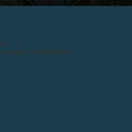
2016
—F.P.JOURNE特别款腕表CENTIGRAPH
此高价，用于捐助巴黎医学研究机构IC
请留意。
务必保持高度警觉，并于购买前与我们联系。
2016年6月8日——大脑与脊髓研究机构ICM慈善晚会在巴黎古监狱 (Conciergerie)
举行
大脑与脊髓研究机构ICM慈善晚会
F.P.Journe特别打造了Centi
志。腕表最终售得120,000欧元