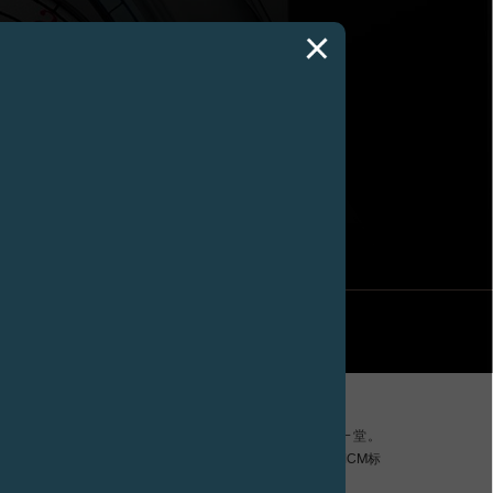
E SOUVERAIN拍得如
M
在巴黎古监狱 (Conciergerie) 举行，众多名流齐聚一堂。
graphe Souverain铂金特别款，搭配蓝色珍珠贝母表盘，并缀有ICM标
，悉数捐赠给了ICM。