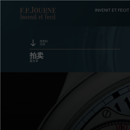
跳
跳
跳
转
到
过
F.P.Journe
INVENIT ET FEC
至
页
搜
主
脚
索
要
内
容
按类别
过滤
活动
拍卖
篇文章
赞助
奖项
展览
竞赛