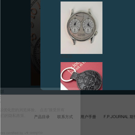
日内瓦：一年一度的一月展览
伪冒品
2015年1月——标志性的Octa系列增添新作Octa Lune
月相腕表
伪冒品
产品目录
联系方式
用户手册
F.P.JOURNAL 期