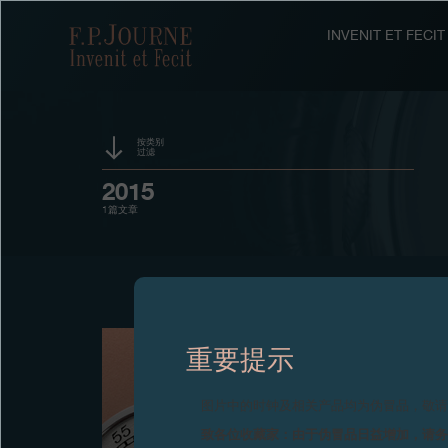
跳
跳
跳
转
到
过
F.P.Journe
INVENIT ET FEC
至
页
搜
主
脚
索
要
内
容
按类别
过滤
活动
2015
1篇文章
赞助
奖项
展览
重要提示
拍卖
竞赛
图片中的时钟及相关产品均为伪冒品，敬
致各位收藏家：由于伪冒品日益增加，请