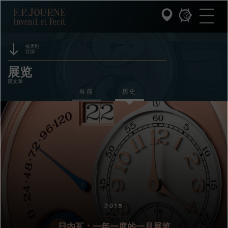
跳
跳
跳
F.P.Journe
转
到
过
至
页
搜
主
脚
索
要
内
按类别
过滤
容
INVENIT ET FECIT (发明与制造)
活动
展览
篇文章
系列
赞助
当前
历史
F.P.JOURNE的世界
奖项
拍卖
PATRIMOINE服务
竞赛
客户服务
餐厅
2015
媒体
日内瓦：一年一度的一月展览