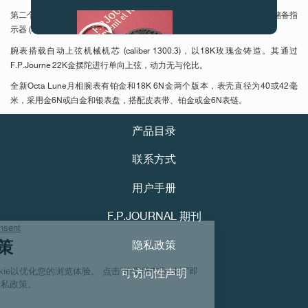
第二个表盘的11点钟位置设有超大日期视窗，9点钟位置设有逆跳式动力储备指
示器 (动力储备长达120小时，即5天)，8点钟位置设月相显示。
腕表搭载自动上弦机械机芯 (caliber 1300.3)，以18K玫瑰金铸造。其通过
F.P.Journe 22K金摆陀进行单向上弦，动力无与伦比。
全新Octa Lune月相腕表有铂金和18K 6N金两个版本，表壳直径为40或42毫
米，采用金6N或白金和银表盘，搭配皮表带、铂金或金6N表链。
产品目录
伪冒品
联系方式
用户手册
F.P.JOURNAL 期刊
隐私政策
伪冒品
可访问性声明
Youtube