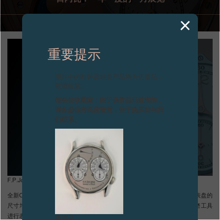
专卖店
产品目录
重要提示
联系方式
Search
图片中的时钟及相关产品均为伪冒品，
搜索
敬请留意。
致各位收藏家：由于伪冒品日益增加，
请务必保持高度警觉，并于购买前与我
简体中文
FRANÇAIS
ENGLISH
日本語
们联系。
F.P.Journe荣推全新Octa Lune月相腕表：更易读取时间，日期增大一倍。
全新Octa Lune月相腕表的两个表盘均以18K金铸造。其中第一个偏心式表盘的
尺寸增大，以使时间更易读取，以浮雕工艺打造小时数字，且以钻石打磨工具
进行表面修饰工艺处理。
伪冒品