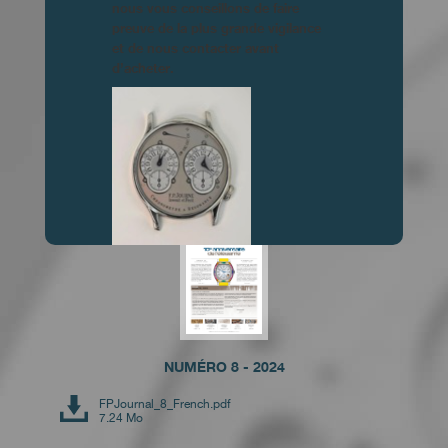
nous vous conseillons de faire
preuve de la plus grande vigilance
et de nous contacter avant
d’acheter.
NUMÉRO 10 - 2026
FPJournal 10 Français.pdf
5.57 Mo
FAUX
NUMÉRO 8 - 2024
FPJournal_8_French.pdf
7.24 Mo