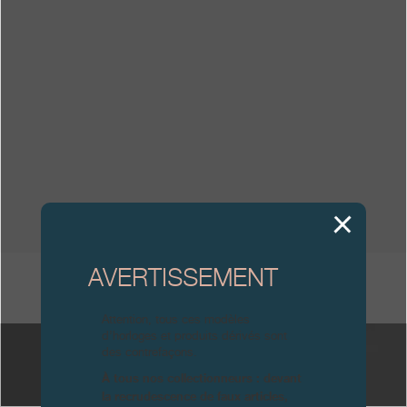
Boutiques
Catalogue
Contact
Search
Rechercher
FRANÇAIS
ENGLISH
日本語
简体中文
AVERTISSEMENT
AUTRES FPJOURNAUX
Attention, tous ces modèles
d’horloges et produits dérivés sont
des contrefaçons.
À tous nos collectionneurs : devant
la recrudescence de faux articles,