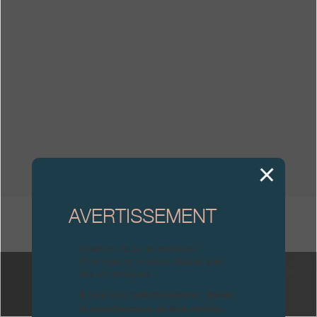
Boutiques
Catalogue
Contact
Search
Rechercher
FRANÇAIS
ENGLISH
日本語
简体中文
AVERTISSEMENT
AUTRES FPJOURNAUX
Attention, tous ces modèles
d’horloges et produits dérivés sont
des contrefaçons.
À tous nos collectionneurs : devant
la recrudescence de faux articles,