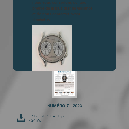
nous vous conseillons de faire
preuve de la plus grande vigilance
et de nous contacter avant
d’acheter.
NUMÉRO 9 - 2025
FPJournal_9_Français.pdf
8.55 Mo
FAUX
NUMÉRO 7 - 2023
FPJournal_7_French.pdf
7.24 Mo