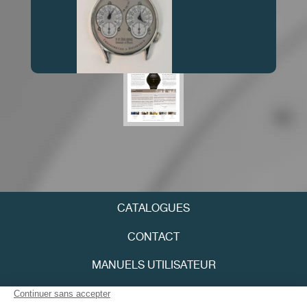
FPJournal_9_Français.pdf
8.55 Mo
FAUX
CATALOGUES
FAUX
CONTACT
MANUELS UTILISATEUR
FPJOURNAL