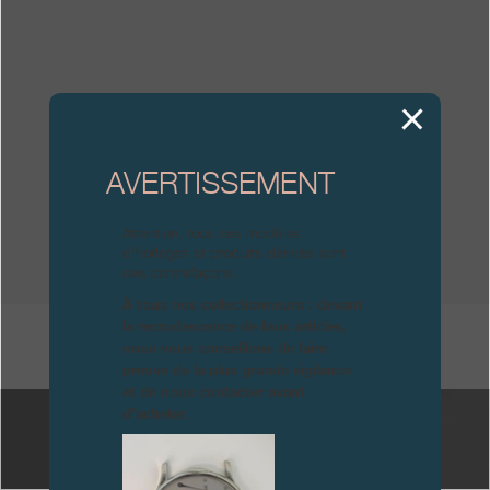
Boutiques
Catalogue
Contact
Search
Rechercher
AVERTISSEMENT
Attention, tous ces modèles
FRANÇAIS
ENGLISH
日本語
简体中文
d’horloges et produits dérivés sont
des contrefaçons.
À tous nos collectionneurs : devant
la recrudescence de faux articles,
AUTRES FPJOURNAUX
nous vous conseillons de faire
preuve de la plus grande vigilance
et de nous contacter avant
d’acheter.
NUMÉRO 9 - 2025