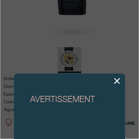
Boutiques
Catalogue
Contact
Search
Rechercher
FRANÇAIS
ENGLISH
日本語
简体中文
Boîtier en Platine
Diamètre : 36 mm
Epaisseur totale : 10.6 mm
AVERTISSEMENT
Cadran : Or jaune 18 ct. et Argent blanchi
Aiguilles : Acier bleui
Attention, tous ces modèles
d’horloges et produits dérivés sont
BOUTIQUE
CATALOGUE
PHASE DE LUNE
des contrefaçons.
À tous nos collectionneurs : devant