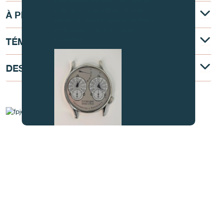
la recrudescence de faux articles,
nous vous conseillons de faire
À PROPOS
preuve de la plus grande vigilance
et de nous contacter avant
d’acheter.
TÉMOIGNAGE
DESCRIPTION TECHNIQUE
AU COEUR DU MOUVEMENT
FAUX