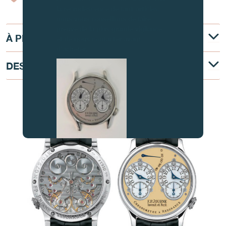
la recrudescence de faux articles,
nous vous conseillons de faire
preuve de la plus grande vigilance
À PROPOS
et de nous contacter avant
d’acheter.
DESCRIPTION TECHNIQUE
AU COEUR DU MOUVEMENT
FAUX