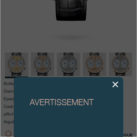
Boutiques
Catalogue
Contact
Search
Rechercher
FRANÇAIS
ENGLISH
日本語
简体中文
Boîtier en Platine
Diamètre : 38 mm
Epaisseur totale : 9.1 mm
AVERTISSEMENT
Cadran : Or jaune 18 ct. et Argent guilloché blanchi, double
affichage (analogiques 12 heures)
Attention, tous ces modèles
Aiguilles : Acier bleui
d’horloges et produits dérivés sont
des contrefaçons.
BOUTIQUE
CATALOGUE
À tous nos collectionneurs : devant