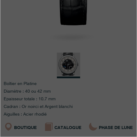
Boutiques
Catalogue
Contact
Search
Rechercher
FRANÇAIS
ENGLISH
日本語
简体中文
Boîtier en Platine
Diamètre : 40 ou 42 mm
Epaisseur totale : 10.7 mm
Cadran : Or noirci et Argent blanchi
Aiguilles : Acier rhodié
BOUTIQUE
CATALOGUE
PHASE DE LUNE