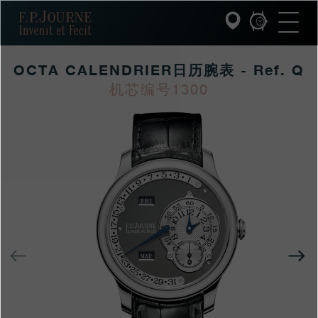
跳
跳
跳
F.P.Journe
转
到
过
至
页
搜
主
脚
索
要
OCTA CALENDRIER日历腕表 - Ref. Q
内
容
INVENIT ET FECIT (发明与制造)
机芯编号1300
https://www.fpjourne
FP
https://www.fpjourne
FP
系列
hans/xilie/rutheniumli
Journe
hans
Journe
xilie/octa-
F.P.JOURNE的世界
calendrierriliwanbiao
PATRIMOINE服务
客户服务
上
餐厅
一
个
媒体