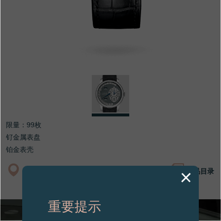
专卖店
产品目录
联系方式
Search
搜索
简体中文
FRANÇAIS
ENGLISH
日本語
限量：99枚
钌金属表盘
铂金表壳
专卖店
产品目录
重要提示