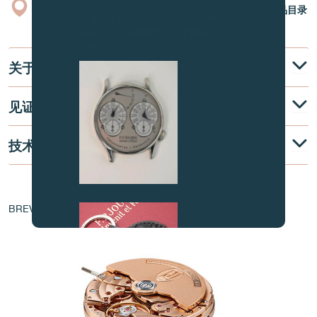
专卖店
产品目录
致各位收藏家：由于伪冒品日益增加，
请务必保持高度警觉，并于购买前与我
们联系。
关于
见证
技术说明
伪冒品
机芯核心
BREVET - EP 1 760 544 A1