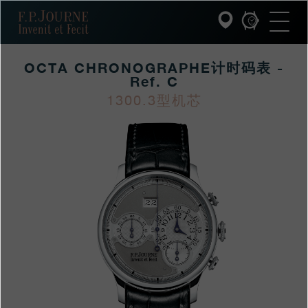
跳
跳
跳
F.P.Journe
转
到
过
至
页
搜
主
脚
索
要
OCTA CHRONOGRAPHE计时码表 -
内
容
Ref. C
INVENIT ET FECIT (发明与制造)
1300.3型机芯
https://www.fpjourne
FP
https://www.fpjourne
FP
系列
hans/xilie/octa-
Journe
hans
Journe
F.P.JOURNE的世界
xilie/octa-
chronographejishimab
PATRIMOINE服务
客户服务
餐厅
媒体