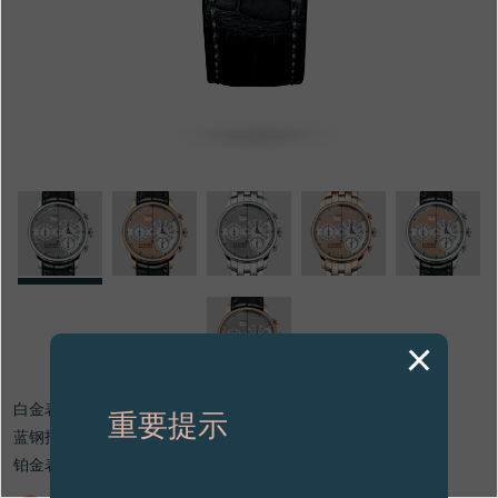
专卖店
产品目录
联系方式
Search
搜索
简体中文
FRANÇAIS
ENGLISH
日本語
白金表盘
重要提示
蓝钢指针
铂金表壳
图片中的时钟及相关产品均为伪冒品，
敬请留意。