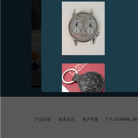
F.P.JOURNE捐资巴黎医学研究机构ICM
伪冒品
2008年6月18日，François-Paul Journe同医学研究机
构ICM的创始会员们共同于巴黎CHU Pitié-Salpêtrière
医院为未来的ICM大楼奠基
伪冒品
产品目录
联系方式
用户手册
F.P.JOURNAL 期