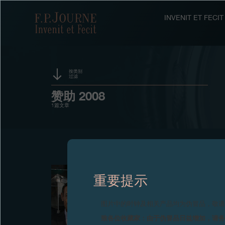
跳
跳
跳
转
到
过
F.P.Journe
INVENIT ET FEC
至
页
搜
主
脚
索
要
内
容
按类别
过滤
活动
赞助 2008
1篇文章
奖项
展览
2018
2017
2016
2015
拍卖
重要提示
竞赛
图片中的时钟及相关产品均为伪冒品，敬
致各位收藏家：由于伪冒品日益增加，请