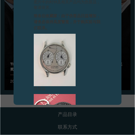
图片中的时钟及相关产品均为伪冒品，
敬请留意。
专卖店
致各位收藏家：由于伪冒品日益增加，
请务必保持高度警觉，并于购买前与我
产品目录
们联系。
联系方式
Search
搜索
TIMEZONE.COM之2008年“年度时计” (WATCH OF THE YEAR) 大奖
奖杯，展示于制表厂日内瓦展厅内
简体中文
FRANÇAIS
ENGLISH
日本語
2009年6月
伪冒品
产品目录
联系方式