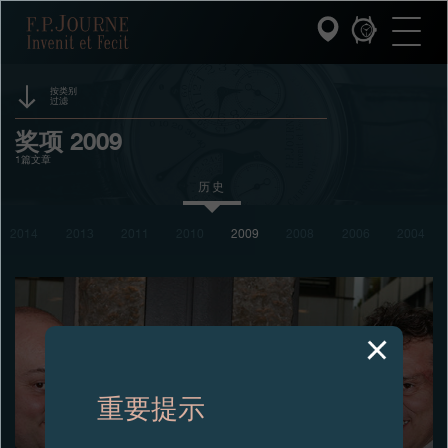
跳
跳
跳
F.P.Journe
转
到
过
至
页
搜
主
脚
索
要
内
按类别
过滤
容
INVENIT ET FECIT (发明与制造)
活动
奖项 2009
1篇文章
系列
赞助
历史
F.P.JOURNE的世界
展览
2014
2013
2011
2010
2009
2008
2006
2004
拍卖
PATRIMOINE服务
竞赛
客户服务
餐厅
重要提示
媒体