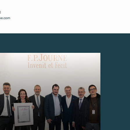
約
ne.com