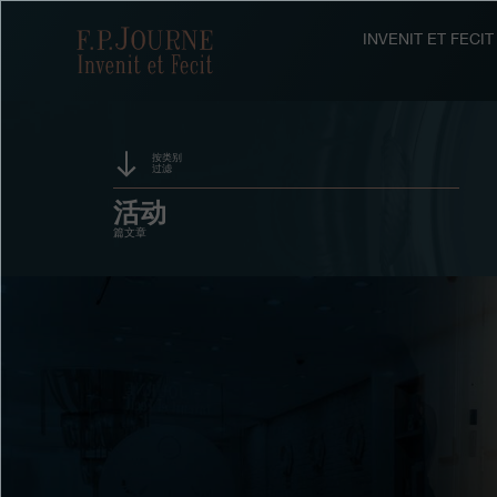
跳
跳
跳
转
到
过
F.P.Journe
INVENIT ET FEC
至
页
搜
主
脚
索
要
内
容
按类别
过滤
赞助
活动
篇文章
奖项
展览
拍卖
竞赛