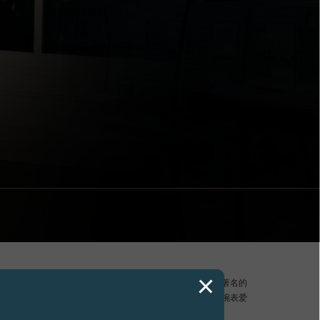
9 年进驻纽约曼哈顿，于优雅的上东区设立品牌专卖店。 今年该店迁往著名的
3 号，并摇身一变成为面积达 550 平方米的品牌体验店，为 收藏家和腕表爱
所，分享对高级制表的知识和热情。