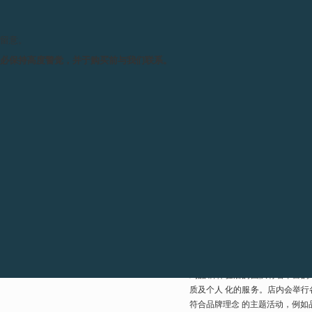
四十多年来 François-Pau
展现 了他独一无二的制表理念
请留意。
能达到他 心目中的卓越水平，
务必保持高度警觉，并于购买前与我们联系。
以严格控制零 部件生产、腕表
F.P. Journe 专卖店 早于 200
专卖店的设计及风格由 Françoi
念、伦 理观念和品牌的 A.R.T.核心价值
设计当中， 将这些价值带到制
致、舒适和温馨的 装饰细节贯穿
全新的纽约品牌体验店内设置了
的图 书馆，当然还有设计时尚
在腕表展示区中，参观者的目光
和迈 阿密品牌体验店的吊灯一样是由墨西
品牌体验 店的一楼，您会发现
留了一些略带 年代感的红砖墙，
F.P.Journe 品牌体验店的
约品 牌体验店的团队有着丰富
质及个人 化的服务。店内会举
符合品牌理念 的主题活动，例如