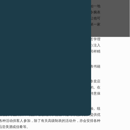
l Journe 一直致力发明和制造精密时计，这些独具匠心的腕表始终如一地
和视野，令无数追求正统制表工艺的有识之士为之著迷。为了令腕表
他一直坚持保持品牌的独立性，并建立一家垂直整合的公司，让他可
组装等各个阶段，腕表亦会在自家国际专卖店网络中销售，而第一家
3 年在东京开幕。
s-Paul Journe 亲自构思，就如他创制腕表一样，他将他的哲学理
(即 Authenticity 真实性、Rarity 稀有度及 Talent 人才) 注入
表以外的世界。无论是在香港还是巴黎，收藏家们都会发现同样精
于各家专卖店，构建成独特的制表世界。
一个大型酒吧，两旁设有舒适的会客厅及一个收藏了大量制表书籍
的腕表展示柜，用以展示这位非凡创作者的杰作。
自然而然地被一盏华丽璀璨的巨型吊灯所吸引，它与洛杉矶专卖店
哥裔巴西艺术家 Carolina Fontoura Alzaga 所创作的。在
厨房、酒窖，以及一个用来举办晚宴和体验活动的空间。店内特意保
让人回想起苏豪区的工业历史。
概念最初于 2019 年在迈阿密揭幕，旨在为客人提供难以忘怀的体验。纽
的经验及专业知识，对品牌理念充满了热诚，随时乐意为客人提供优
行各种活动供客人参加，除了有关高级制表的活动外，亦会安排各种
品尝美酒或佳肴等。