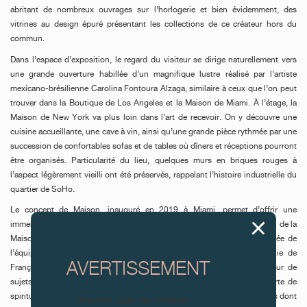
abritant de nombreux ouvrages sur l’horlogerie et bien évidemment, des
vitrines au design épuré présentant les collections de ce créateur hors du
commun.
Dans l’espace d’exposition, le regard du visiteur se dirige naturellement vers
une grande ouverture habillée d’un magnifique lustre réalisé par l’artiste
mexicano-brésilienne Carolina Fontoura Alzaga, similaire à ceux que l’on peut
trouver dans la Boutique de Los Angeles et la Maison de Miami. À l’étage, la
Maison de New York va plus loin dans l’art de recevoir. On y découvre une
cuisine accueillante, une cave à vin, ainsi qu’une grande pièce rythmée par une
succession de confortables sofas et de tables où dîners et réceptions pourront
être organisés. Particularité du lieu, quelques murs en briques rouges à
l’aspect légèrement vieilli ont été préservés, rappelant l’histoire industrielle du
quartier de SoHo.
Le concept de Maison, inauguré en 2019 à Miami, permet d’offrir une
immersion mémorable dans l’univers F.P.Journe. En franchissant le seuil de la
Maison de New York, le visiteur pourra profiter de l’expertise chevronnée de
l’équipe de New York, empreinte de la passion et de la philosophie de
AVERTISSEMENT
François-Paul Journe. Tout au long de l’année, des expériences autour de
sujets chers à la marque comme la gastronomie ou encore la découverte de
spiritueux rares seront organisés, sans oublier des événements horlogers dont
Attention, tous ces modèles