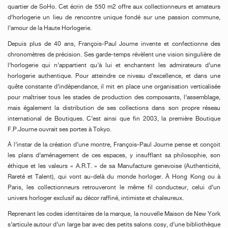
quartier de SoHo. Cet écrin de 550 m2 offre aux collectionneurs et amateurs
d’horlogerie un lieu de rencontre unique fondé sur une passion commune,
l’amour de la Haute Horlogerie.
Depuis plus de 40 ans, François-Paul Journe invente et confectionne des
chronomètres de précision. Ses garde-temps révèlent une vision singulière de
l’horlogerie qui n’appartient qu’à lui et enchantent les admirateurs d’une
horlogerie authentique. Pour atteindre ce niveau d’excellence, et dans une
quête constante d’indépendance, il mit en place une organisation verticalisée
pour maîtriser tous les stades de production des composants, l’assemblage,
mais également la distribution de ses collections dans son propre réseau
international de Boutiques. C’est ainsi que fin 2003, la première Boutique
F.P.Journe ouvrait ses portes à Tokyo.
À l’instar de la création d’une montre, François-Paul Journe pense et conçoit
les plans d’aménagement de ces espaces, y insufflant sa philosophie, son
éthique et les valeurs « A.R.T. » de sa Manufacture genevoise (Authenticité,
Rareté et Talent), qui vont au-delà du monde horloger. À Hong Kong ou à
Paris, les collectionneurs retrouveront le même fil conducteur, celui d’un
univers horloger exclusif au décor raffiné, intimiste et chaleureux.
Reprenant les codes identitaires de la marque, la nouvelle Maison de New York
s’articule autour d’un large bar avec des petits salons cosy, d’une bibliothèque