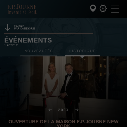
Passez
Passez
Passez
F.P.Journe
au
au
à
contenu
pied
la
principal
de
recherche
page
FILTRER
PAR CATÉGORIE
INVENIT ET FECIT
PARRAINAGE
ÉVÉNEMENTS
1 ARTICLE
COLLECTIONS
PRIX
NOUVEAUTÉS
HISTORIQUE
L'UNIVERS F.P.JOURNE
SALONS
VENTES AUX ENCHÈRES
SERVICE PATRIMOINE
CONCOURS
SERVICE CLIENT
LE RESTAURANT
2023
PRESSE
OUVERTURE DE LA MAISON F.P.JOURNE NEW
YORK