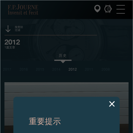
跳
跳
跳
F.P.Journe
转
到
过
至
页
搜
主
脚
索
要
内
按类别
过滤
容
INVENIT ET FECIT (发明与制造)
活动
2012
1篇文章
系列
赞助
历史
F.P.JOURNE的世界
奖项
2017
2016
2015
2014
2012
2011
2008
展览
PATRIMOINE服务
拍卖
客户服务
竞赛
餐厅
重要提示
媒体