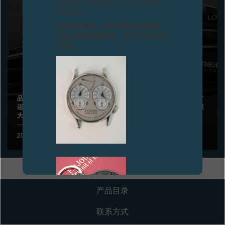
图片中的时钟及相关产品均为伪冒品，
敬请留意。
专卖店
致各位收藏家：由于伪冒品日益增加，
请务必保持高度警觉，并于购买前与我
产品目录
们联系。
联系方式
Search
搜索
品牌形象大使JEAN ALESI将佩戴全铝材质的CENTIGRAPHE SPORT
运动型腕表、驾驶LOTUS DALLARA赛车参加印第安纳波利斯500英里
大赛 (INDY 500)
简体中文
FRANÇAIS
ENGLISH
日本語
2012年5月27日
伪冒品
产品目录
联系方式