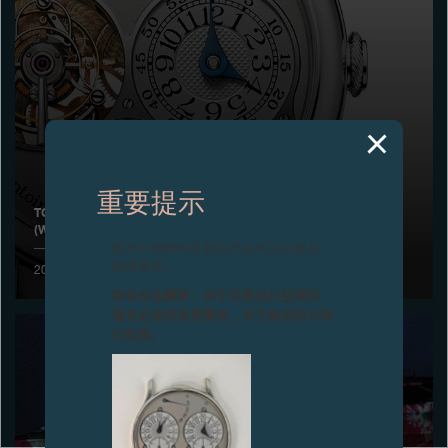
专卖店
产品目录
联系方式
Search
搜索
重要提示
TOURBILLON SOUVERAIN陀飞轮腕表在日本荣获“年度时计”
(WATCH OF THE YEAR) 大奖
简体中文
FRANÇAIS
ENGLISH
日本語
图片中的时钟及相关产品均为伪冒品，
敬请留意。
2004年12月
致各位收藏家：由于伪冒品日益增加，
请务必保持高度警觉，并于购买前与我
们联系。