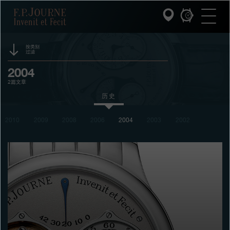
跳
跳
跳
F.P.Journe
转
到
过
至
页
搜
主
脚
索
要
内
按类别
过滤
容
INVENIT ET FECIT (发明与制造)
活动
2004
2篇文章
系列
赞助
历史
F.P.JOURNE的世界
奖项
2010
2009
2008
2006
2004
2003
2002
展览
PATRIMOINE服务
拍卖
客户服务
竞赛
餐厅
媒体