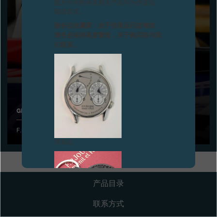
图片中的时钟及相关产品均为伪冒品，
敬请留意。
专卖店
致各位收藏家：由于伪冒品日益增加，
请务必保持高度警觉，并于购买前与我
产品目录
们联系。
联系方式
Search
搜索
GIULIANO ALESI首胜GP3系列赛
简体中文
FRANÇAIS
ENGLISH
日本語
F.P.Journe很荣幸能够为如此年轻有为、前途远大的天才提供赞助。
伪冒品
产品目录
联系方式