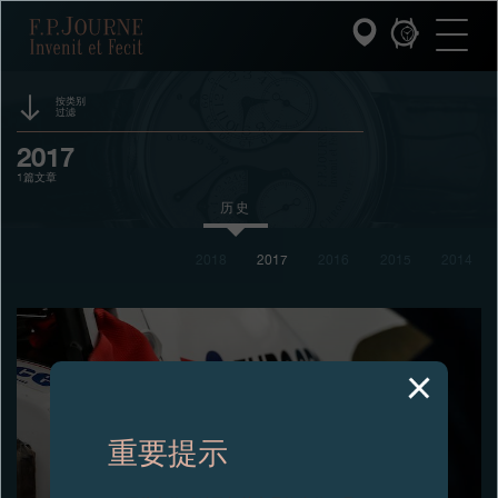
跳
跳
跳
F.P.Journe
转
到
过
至
页
搜
主
脚
索
要
内
按类别
过滤
容
INVENIT ET FECIT (发明与制造)
活动
2017
1篇文章
系列
赞助
历史
F.P.JOURNE的世界
奖项
2018
2017
2016
2015
2014
展览
PATRIMOINE服务
拍卖
客户服务
竞赛
餐厅
重要提示
媒体