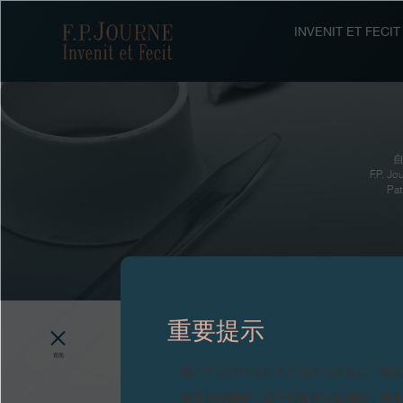
跳
跳
跳
转
到
过
F.P.Journe
INVENIT ET FEC
至
页
搜
主
脚
索
要
内
容
自
F.P
P
重要提示
背面
图片中的时钟及相关产品均为伪冒品，敬
致各位收藏家：由于伪冒品日益增加，请