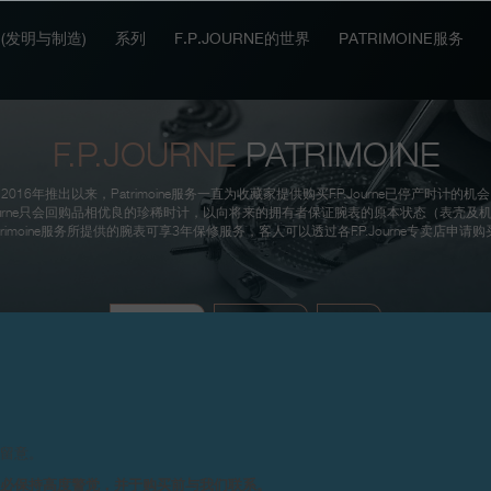
IT (发明与制造)
系列
F.P.JOURNE的世界
PATRIMOINE服务
F.P.JOURNE
PATRIMOINE
2016年推出以来，Patrimoine服务一直为收藏家提供购买F.P.Journe已停产时计的机
. Journe只会回购品相优良的珍稀时计，以向将来的拥有者保证腕表的原本状态（表壳及
atrimoine服务所提供的腕表可享3年保修服务，客人可以透过各F.P.Journe专卖店申请购
当前供售
正在寻找
成果
请留意。
务必保持高度警觉，并于购买前与我们联系。