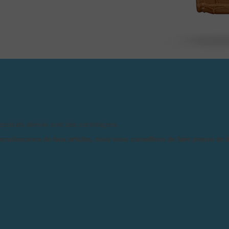
 produits dérivés sont des contrefaçons.
ecrudescence de faux articles, nous vous conseillons de faire preuve de 
FICHE TECHNIQ
AFFICHAGE :
He
MARIE PARFAITEMENT
I QU’AU BRACELET EN
Pe
SSI DISPONIBLE AVEC
Gr
Ré