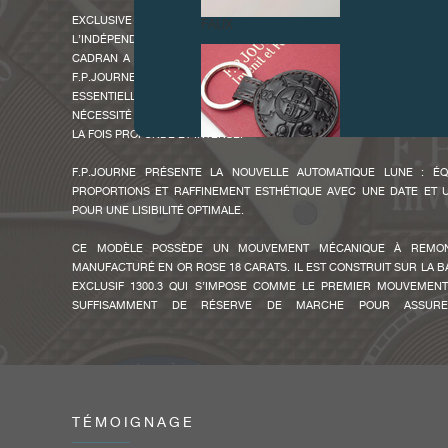
EXCLUSIVE À F.P.JOURNE, L’OBTENTION DE CETTE COULEUR 
FAUX
L’INDÉPENDANCE DE LA MAISON QUI LUI ASSURE UNE TOTALE LIBE
CADRAN A ÉTÉ DÉVELOPPÉ PAR LES CADRANIERS DE GENÈVE, DÉ
F.P.JOURNE VIA UN PROCESSUS QUI A DURÉ PLUSIEURS MOIS. 
ESSENTIELLEMENT D’UN ASSEMBLAGE D’OR ET DE RUTHÉNIUM DONT
NÉCESSITÉ DE NOMBREUX AJUSTEMENTS DE FORMULE AFIN D’ARRIV
LA FOIS PROFONDE ET INTENSE.
F.P.JOURNE PRÉSENTE LA NOUVELLE AUTOMATIQUE LUNE : ÉQ
PROPORTIONS ET RAFFINEMENT ESTHÉTIQUE AVEC UNE DATE ET 
POUR UNE LISIBILITÉ OPTIMALE.
FAUX
CE MODÈLE POSSÈDE UN MOUVEMENT MÉCANIQUE À REMON
MANUFACTURÉ EN OR ROSE 18 CARATS. IL EST CONSTRUIT SUR LA B
EXCLUSIF 1300.3 QUI S’IMPOSE COMME LE PREMIER MOUVEMEN
SUFFISAMMENT DE RÉSERVE DE MARCHE POUR ASSURE
CHRONOMÉTRIQUE DURANT PLUS DE 5 JOURS OU 120 H (RÉSERVE 
DE 160 H ± 10 H). IL EST REMONTÉ UNI-DIRECTIONNELLEMENT PA
F.P.JOURNE DÉCENTRÉ EN OR 5N 22 CT. GRACE À UN SYSTÈME DE
AUTOBLOQUANT ASSURANT UNE EFFICACITÉ INÉGALÉE. AINSI CHA
INFIME SOIT-IL EST EXPLOITÉ AU MAXIMUM POUR UN REMONT
MONTRE. LE BALANCIER À INERTIE VARIABLE LUI ASSURE UN REN
TÉMOIGNAGE
FAUX
UNE STABILITÉ IRRÉPROCHABLE.