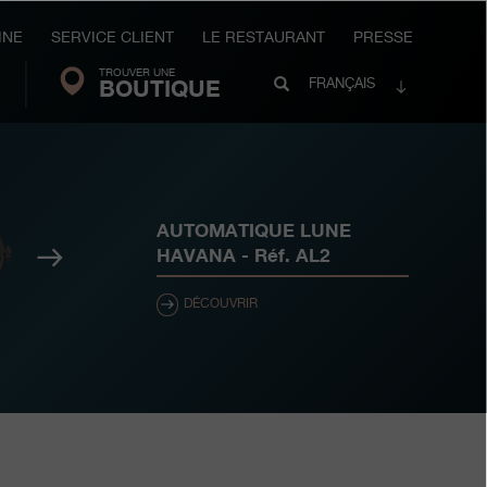
INE
SERVICE CLIENT
LE RESTAURANT
PRESSE
TROUVER UNE
Search
BOUTIQUE
Recherche
FRANÇAIS
FP
Journe
AUTOMATIQUE LUNE
Suivant
HAVANA
- Réf.
AL2
DÉCOUVRIR