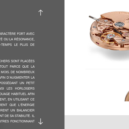
 ENTRE UN ÉQUILIBRE
VITESSE REMONTAGE :
su
NE DATE ENCORE PLUS
27
 AGRANDIE AVEC UNE
T CADRAN EN ARGENT
RE EN HARMONIE AVEC
CARACTÈRE FORT AVEC
NDICATION RÉTROGRADE
CARACTÉRISTIQUES :
Re
ITÉ OU LA RÉSONANCE,
RES. LA COURONNE
Ca
-TEMPS LE PLUS DE
DIE POUR PARFAIRE
Co
ti
Co
OCHERS SONT PLACÉES
ES ÉTOILES ET NOUS
T TOUT PARCE QUE LA
LEINE LUNE POUR SE
 MOIS. DE NOMBREUX
UÈRE ATTENTION AUX
FRÉQUENCE :
21
AFIN D'AUGMENTER LA
ASES DE LUNE RESTE
OSSÉDANT UN PETIT
UES ET DONNE UNE
INSI LES HORLOGERS
BALANCIER :
In
OUAGE HABITUEL AFIN
T, EN UTILISANT CE
An
HASES DE LUNE. TOUS
RENT QUE L'ÉNERGIE
ITÉ D’UTILISATION.
MIRENT UN BALANCIER
 DE SA STABILITÉ. IL
AMPLITUDE :
12
ONTRES FONCTIONNANT
90