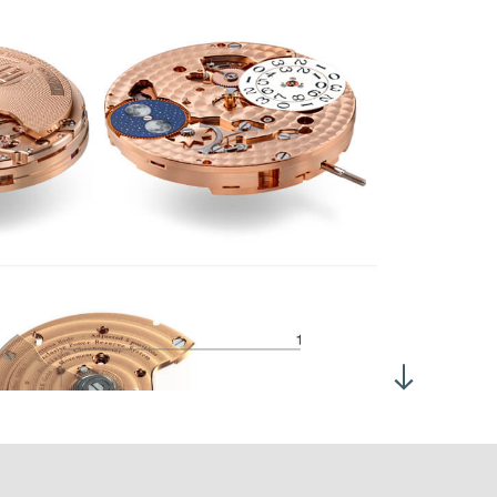
r écrin rotatif :
4 tours (sens anti-horaire) / 24 heures
montage automatique à un sens.
lendrier à saut instantané.
rrection de la date dans un sens de rotation, en position 2 de la
ge de remontoir, et de la lune dans l'autre sens de rotation.
rrection de l'heure en position 3 de la tige de remontoir.
 600 Alt/h, (3Hz)
ertie: 10.10 mg*cm2
gle de levée: 52°
 h à plat : 280°
 h à plat : 220°