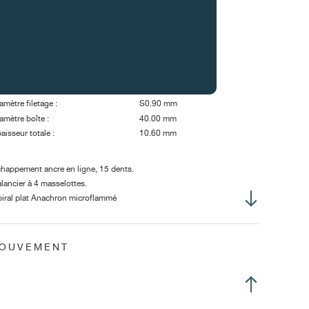
ase de Lune.
amètre total :
34.60 mm
amètre encageage :
30.40 mm
uteur totale :
5.90 mm
uteur tige remontoir :
3.10 mm
amètre filetage :
S0.90 mm
amètre boîte :
40.00 mm
aisseur totale :
10.60 mm
happement ancre en ligne, 15 dents.
lancier à 4 masselottes.
iral plat Anachron microflammé
rte-piton mobile
ns raquette.
rolage laser Nivatronic.
MOUVEMENT
ton GE goupillé.
ge de remontoir à 3 positions.
rillet à bride glissante.
sse oscillante décentrée.