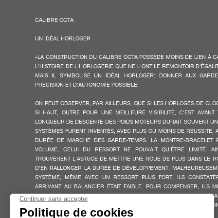
LA NOUVELLE AUTOMATIQUE LUNE EST UNE COMBINAISON PARFAITE
CALIBRE OCTA
SUBTIL DES PROPORTIONS ET RAFFINEMENT ESTHÉTIQUE, AVEC U
GRANDE (4.7 X 2.6 MM) ET UNE LUNE EN SAPHIR ÉGALEMENT
UN IDÉAL HORLOGER
BORDURE BOMBÉE POUR UNE LISIBILITÉ OPTIMALE. L’ÉLÉGAN
GUILLOCHÉ CLOU DE PARIS AFFICHE DES CHIFFRES COULEUR IVOI
«LA CONSTRUCTION DU CALIBRE OCTA POSSÈDE MOINS DE LIEN À 
LES AIGUILLES «GOUTTE» EN ACIER COULEUR IVOIRE AINSI QUE L’I
L'HISTOIRE DE L'HORLOGERIE QUE NE L'ONT LE REMONTOIR D'ÉGAL
DE LA RÉSERVE DE MARCHE SUR UNE ÉCHELLE DE 120 HEU
MAIS IL SYMBOLISE UN IDÉAL HORLOGER: DONNER AUX GARDE
CARACTÉRISTIQUE MOLETÉE EN CORDON DE SOIE A ÉTÉ AGRAN
PRÉCISION ET D'AUTONOMIE POSSIBLE!
FAUX
L’ÉQUILIBRE DU BOÎTIER.
ON PEUT OBSERVER, PAR AILLEURS, QUE SI LES HORLOGES DE CL
LA COMPLICATION DES PHASES DE LUNE NOUS EMPORTE DANS L
SI HAUT, OUTRE POUR UNE MEILLEURE VISIBILITÉ, C'EST AVAN
RAPPELLE LES TEMPS ANCIENS OÙ IL FALLAIT ATTENDRE LA P
LONGUEUR DE DESCENTE DES POIDS MOTEURS DURAIT SOUVENT UN
DÉPLACER LA NUIT. SI AUJOURD’HUI, NOUS NE PRÊTONS PLUS G
SYSTÈMES FURENT INVENTÉS, AVEC PLUS OU MOINS DE RÉUSSITE, 
DÉPLACEMENTS DE CET ASTRE MYTHIQUE, L’INDICATION DES PH
DURÉE DE MARCHE DES GARDE-TEMPS. LA MONTRE-BRACELET P
L’UNE DES COMPLICATIONS HORLOGÈRES LES PLUS POÉTIQ
VOLUME, CELUI DU RESSORT NE POUVAIT QU’ÊTRE LIMITÉ. A
PERSPECTIVE ALTERNATIVE DU PASSAGE DU TEMPS.
TROUVÈRENT L'ASTUCE DE METTRE UNE ROUE DE PLUS DANS LE R
D'EN RALLONGER LA DURÉE DE DÉVELOPPEMENT. MALHEUREUSEMEN
UN ROUAGE SPÉCIFIQUE PERMET DES INDICATIONS PRÉCISES DES P
SYSTÈME, MÊME AVEC UN RESSORT PLUS FORT, ILS CONSTATÈ
LES RÉGLAGES SE FONT AVEC LA COURONNE POUR UNE GRANDE FACIL
FAUX
ARRIVANT AU BALANCIER ÉTAIT FAIBLE. POUR COMPENSER, ILS 
PLUS PETIT QUI CONSOMMAIT MOINS D'ÉNERGIE, PERDANT CEPENDANT
N'EST, DE CE FAIT, PAS RARE DE CONSTATER QUE CERTAINES M
PLUSIEURS JOURS, ONT UNE PRÉCISION TRÈS ALÉATOIRE.