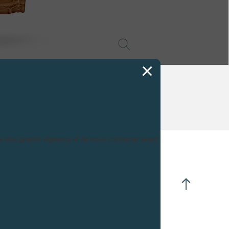
la plus grande vigilance et de nous contacter avant d’acheter.
UE DU MOUVEMENT
ures - Minutes centrées.
tite Seconde à 16h30.
ande Date.
serve de marche à 9h00.