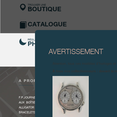
TROUVER UNE
BOUTIQUE
CATALOGUE
RÉGLAGE DE LA
PHASE DE LUNE
AVERTISSEMENT
Attention, tous ces modèles d’horloges et
À tous nos collectionneurs : devant la r
À PROPOS
F.P.JOURNE A CRÉÉ UN CADRAN AUX NUANCES SUBTILES QUI SE 
AUX BOÎTIERS 40 OU 42 MM EN PLATINE ET OR 6N 18 CT. AINS
ALLIGATOR CARAMEL DE L’AUTOMATIQUE LUNE. CE MODÈLE EST AU
BRACELETS EN PLATINE ET EN OR 6N 18 CARATS.